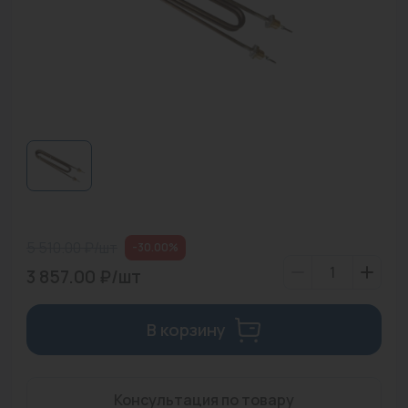
Водонагреватели
Запасные части
Запорная арматура
Инструмент
КИП
Коллекторы и аксессуары
Кондиционеры
5 510.00 ₽/шт
-30.00%
3 857.00 ₽/шт
Крепеж
Очистка воды
В корзину
Предохранительная арматура
Приборы отопления (радиаторы, конвекторы)
Консультация по товару