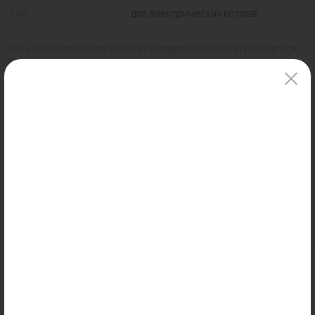
Тип
для электрических котлов
Цены и наличие товаров на сайте и в гипермаркетах могут различаться.
Пожалуйста, уточняйте стоимость и наличие товаров в конкретном
магазине.
Информация о товарах на сайте обновляется и может быть неактуальна
для таких же товаров, проданных ранее.
Фактический товар может иметь визуальные отличия от изображения.
Оставить отзыв
Может пригодиться
-20%
Распродажа