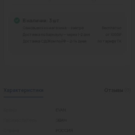
Промышленная арматура
В наличии: 3 шт.
Расходные материалы
Самовывоз из магазина — завтра
бесплатно
Регулирующая арматура
Доставка по Барнаулу — через 1-2 дня
от 1000₽
Доставка СДЭКом по РФ — 2-14 дней
по тарифу ТК
Сантехника
Системы управления
Теплоносители
Товары для отдыха
Характеристики
Отзывы
(0)
Устройства защиты
Фитинги для труб
Бренд
EVAN
Производитель
ЭВАН
Электрический теплый пол+греющий кабель
Страна
РОССИЯ