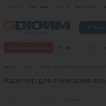
Распродажа
О компании
Услуги
Покупателям
Па
Ката
Котлы
Водонагреватели
Котлы
(1477)
Печи б
Печи банные
Дымоходы
Главная
/
Каталог
/
Котлы
/
Комплектующие для котлов и 
Трубы
Адаптер для сжигания пелл
Насосы
Баки и емкости
Арт: 00000022308
Отзывы
(0)
Бойлеры косвенного нагрева