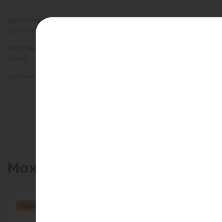
Цены и наличие товаров на сайте и в гипермаркетах могут раз
наличие товаров в конкретном магазине.
Информация о товарах на сайте обновляется и может быть неа
ранее.
Фактический товар может иметь визуальные отличия от изобр
Может пригодиться
Товар месяца