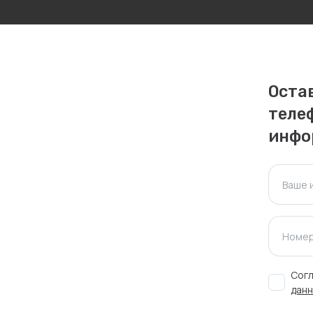
личаться. Пожалуйста, уточняйте стоимость и
ктуальна для таких же товаров, проданных
Оста
ажения.
теле
инфо
Оставить отзыв
Ваше 
Номер
Согл
данн