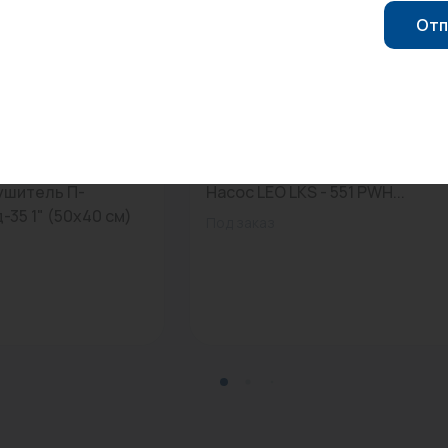
Отп
0
Арт: -
шитель П-
Насос LEO LKS - 551 PWH...
-35 1" (50х40 см)
Под заказ