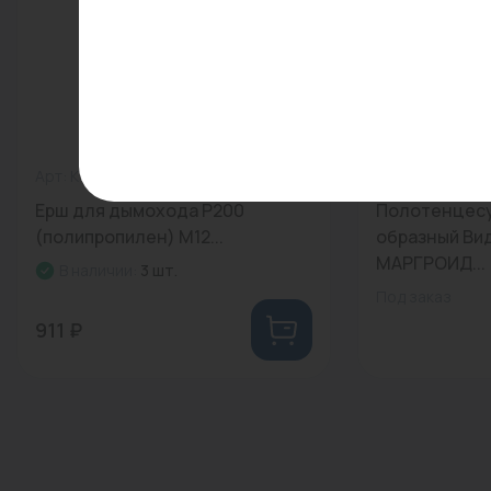
Арт: KT4932000010
0
Арт: -
Ерш для дымохода Р200
Полотенцесу
(полипропилен) М12...
образный Вид
МАРГРОИД...
В наличии:
3 шт.
Под заказ
911 ₽