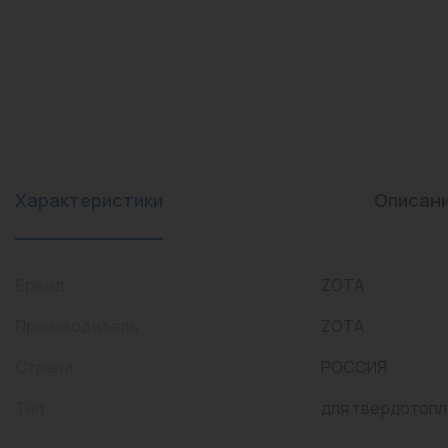
конвекторы)
Промышленная арматура
Расходные материалы
Регулирующая арматура
Сантехника
Системы управления
Характеристики
Описан
Теплоносители
Товары для отдыха
Бренд
ZOTA
Устройства защиты
Производитель
ZOTA
Фитинги для труб
Страна
РОССИЯ
Электрический теплый
Тип
для твердотопл
пол+греющий кабель