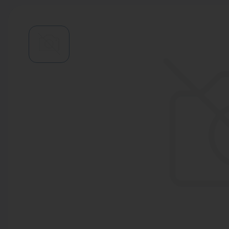
Водонагреватели
Запасные части
Запорная арматура
Инструмент
КИП
Коллекторы и аксессуары
Кондиционеры
Крепеж
Очистка воды
Предохранительная арматура
Приборы отопления (радиаторы,