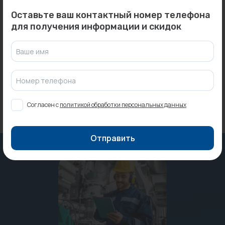
Оставьте ваш контактный номер телефона
0
0
Арт: 333020
Арт: -
для получения информации и скидок
Патрубок 75x500 мм
Радиатор QUADRUM NEO
OSTENDORF бесшумн....
50 V 500-18 L RAL 9016M K...
Ваше имя
Под заказ
Под заказ
Номер телефона
Согласен с
политикой обработки персональных данных
Отправить