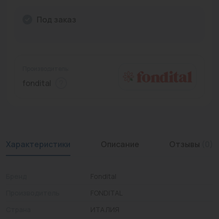
Промышленная арматура
Под заказ
Расходные материалы
Регулирующая арматура
Производитель:
Сантехника
fondital
Системы управления
Теплоносители
Товары для отдыха
Характеристики
Описание
Отзывы
(0)
Устройства защиты
Бренд
Fondital
Фитинги для труб
Производитель
FONDITAL
Электрический теплый пол+греющий кабель
Страна
ИТАЛИЯ