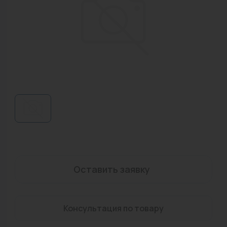
Водонагреватели
Запасные части
Запорная арматура
Инструмент
КИП
Коллекторы и аксессуары
Кондиционеры
Крепеж
Оставить заявку
Очистка воды
Предохранительная арматура
Консультация по товару
Приборы отопления (радиаторы, конвекторы)