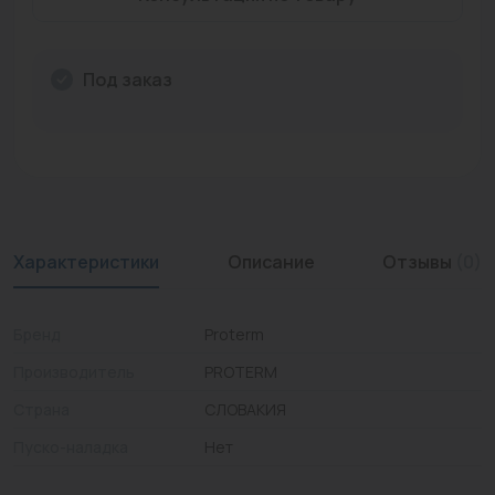
Промышленная арматура
Расходные материалы
Под заказ
Регулирующая арматура
Сантехника
Системы управления
Характеристики
Описание
Отзывы
(0)
Теплоносители
Товары для отдыха
Бренд
Proterm
Устройства защиты
Производитель
PROTERM
Фитинги для труб
Страна
СЛОВАКИЯ
Пуско-наладка
Нет
Электрический теплый пол+греющий кабель