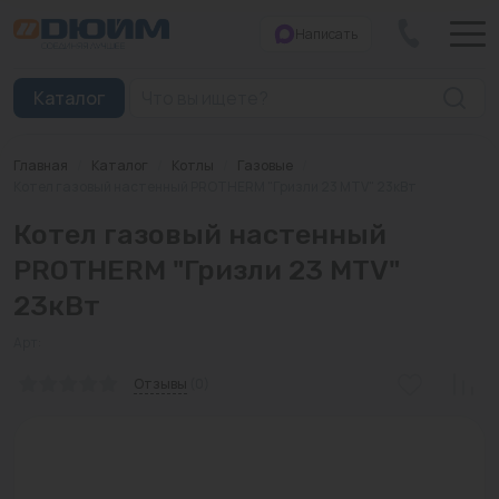
Написать
Закрыть
Каталог
Главная
/
Каталог
/
Котлы
/
Газовые
/
Котлы
Котел газовый настенный PROTHERM "Гризли 23 MTV" 23кВт
Котел газовый настенный
Печи банные
PROTHERM "Гризли 23 MTV"
Дымоходы
23кВт
Трубы
Арт:
Насосы
Отзывы
(0)
Баки и емкости
Бойлеры косвенного нагрева