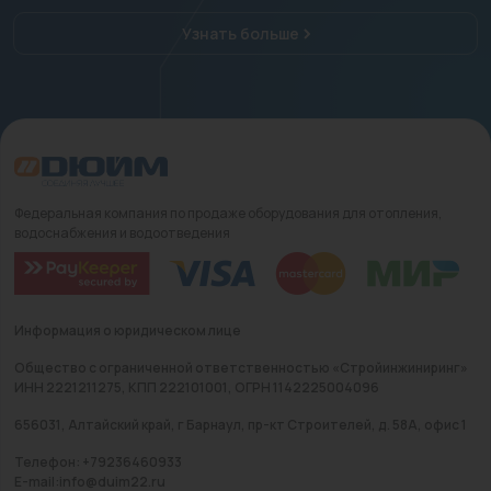
Узнать больше
Федеральная компания по продаже оборудования для отопления,
водоснабжения и водоотведения
Информация о юридическом лице
Общество с ограниченной ответственностью «Стройинжиниринг»
ИНН 2221211275, КПП 222101001, ОГРН 1142225004096
656031, Алтайский край, г Барнаул, пр-кт Строителей, д. 58А, офис 1
Телефон: +79236460933
E-mail:info@duim22.ru