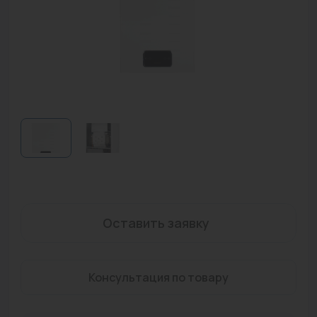
Водонагреватели
Запасные части
Запорная арматура
Инструмент
КИП
Коллекторы и аксессуары
Кондиционеры
Крепеж
Оставить заявку
Очистка воды
Консультация по товару
Предохранительная арматура
Приборы отопления (радиаторы, конвекторы)