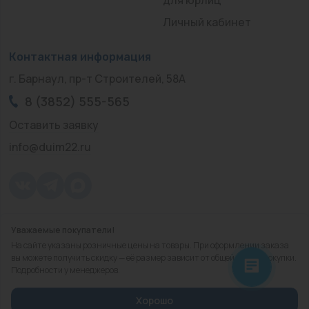
Личный кабинет
Контактная информация
г. Барнаул, пр-т Строителей, 58А
8 (3852) 555-565
Оставить заявку
info@duim22.ru
Уважаемые покупатели!
© 2010 — 2026.
«ДЮЙМ Барнаул»
На сайте указаны розничные цены на товары. При оформлении заказа
Политика конфиденциальности
вы можете получить скидку — её размер зависит от общей суммы покупки.
Подробности у менеджеров.
Разработка
сайта
Хорошо