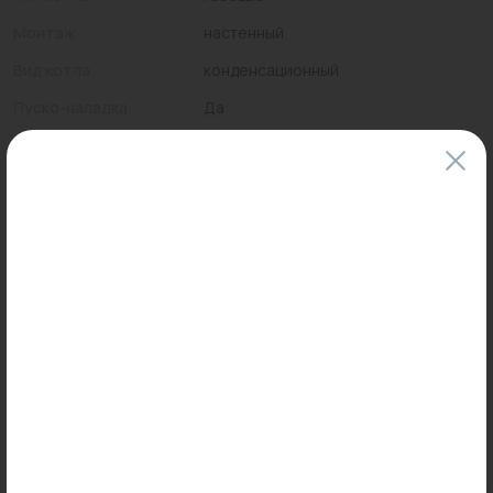
Монтаж
настенный
Вид котла
конденсационный
Пуско-наладка
Да
Цены и наличие товаров на сайте и в гипермаркетах могут различаться.
Пожалуйста, уточняйте стоимость и наличие товаров в конкретном
магазине.
Информация о товарах на сайте обновляется и может быть неактуальна
для таких же товаров, проданных ранее.
Фактический товар может иметь визуальные отличия от изображения.
Руководство газовые котлы ARDERIA 2023
Оставить отзыв
Может пригодиться