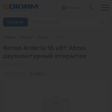
Написать
Закрыть
Каталог
Главная
/
Каталог
/
Котлы
/
Газовые
Котлы
Котел Arderia 16 кВт Atmo,
Печи банные
двухконтурный открытая
Дымоходы
Арт: 2201381
Трубы
Отзывы
(0)
Насосы
Баки и емкости
Бойлеры косвенного нагрева