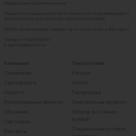
Информация о юридическом лице
Общество с ограниченной ответственностью «Стройинжиниринг»
ИНН 2221211275, КПП 222101001, ОГРН 1142225004096
656031, Алтайский край, г Барнаул, пр-кт Строителей, д. 58А, офис 1
Телефон: +79236460933
E-mail:info@duim22.ru
Компания
Покупателям
О компании
Каталог
Сертификаты
Услуги
Новости
Распродажа
Реализованные проекты
Электронные каталоги
Обучение
Оплата, доставка и
возврат
Партнерам
Специальные условия
Контакты
для юрлиц