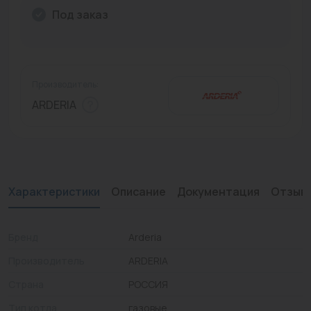
Под заказ
Промышленная арматура
Расходные материалы
Регулирующая арматура
Производитель:
ARDERIA
Сантехника
Системы управления
Теплоносители
Характеристики
Описание
Документация
Отзыв
Товары для отдыха
Устройства защиты
Бренд
Arderia
Фитинги для труб
Производитель
ARDERIA
Электрический теплый пол+греющий кабель
Страна
РОССИЯ
Тип котла
газовые