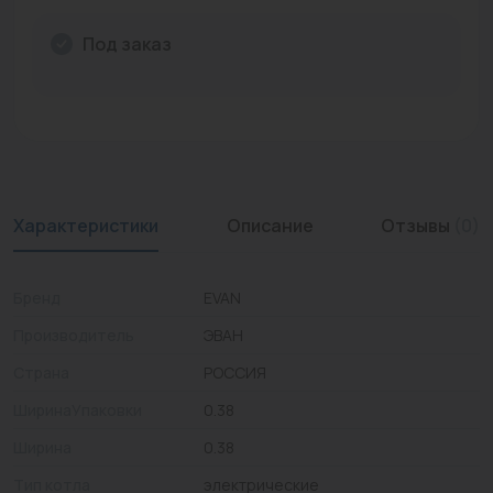
Промышленная арматура
Под заказ
Расходные материалы
Регулирующая арматура
Сантехника
Системы управления
Характеристики
Описание
Отзывы
(0)
Теплоносители
Бренд
EVAN
Товары для отдыха
Производитель
ЭВАН
Устройства защиты
Страна
РОССИЯ
Фитинги для труб
ШиринаУпаковки
0.38
Электрический теплый пол+греющий кабель
Ширина
0.38
Тип котла
электрические