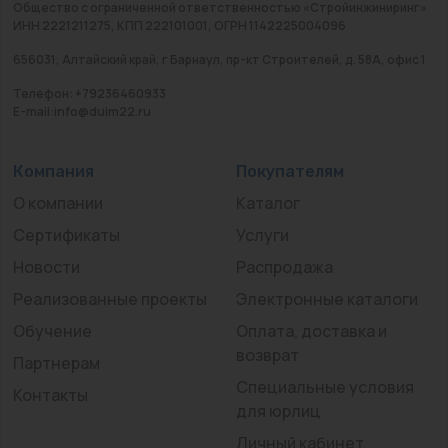
Общество с ограниченной ответственностью «Стройинжиниринг»
ИНН 2221211275, КПП 222101001, ОГРН 1142225004096
656031, Алтайский край, г Барнаул, пр-кт Строителей, д. 58А, офис 1
Телефон: +79236460933
E-mail:info@duim22.ru
Компания
Покупателям
О компании
Каталог
Сертификаты
Услуги
Новости
Распродажа
Реализованные проекты
Электронные каталоги
Обучение
Оплата, доставка и
возврат
Партнерам
Специальные условия
Контакты
для юрлиц
Личный кабинет