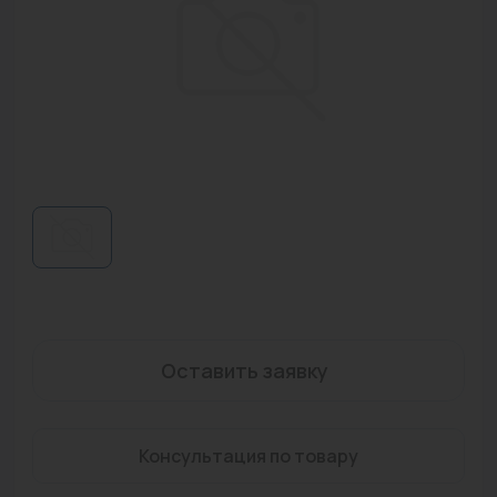
Водонагреватели
Запасные части
Запорная арматура
Инструмент
КИП
Коллекторы и аксессуары
Кондиционеры
Крепеж
Оставить заявку
Очистка воды
Предохранительная арматура
Консультация по товару
Приборы отопления (радиаторы, конвекторы)