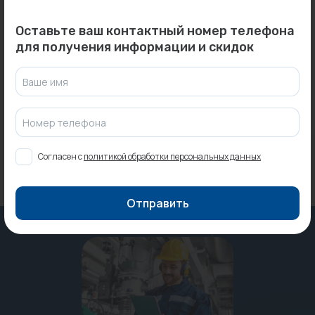
Оставьте ваш контактный номер телефона
0
0
Арт: 8738104055
Арт: -
для получения информации и скидок
Фланец декоративный
Решетка S131-15 H...
D100 400x400 ОГНИС (0,5
Под заказ
Ваше имя
мм...
Под заказ
Номер телефона
Согласен с
политикой обработки персональных данных
Отправить