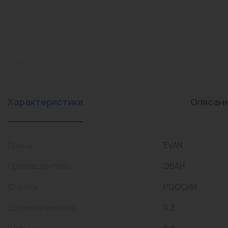
конвекторы)
Промышленная арматура
Расходные материалы
Регулирующая арматура
Сантехника
Системы управления
Характеристики
Описан
Теплоносители
Товары для отдыха
Бренд
EVAN
Устройства защиты
Производитель
ЭВАН
Фитинги для труб
Страна
РОССИЯ
Электрический теплый
ШиринаУпаковки
0.3
пол+греющий кабель