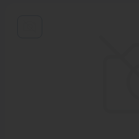
Водонагреватели
Запасные части
Запорная арматура
Инструмент
КИП
Коллекторы и аксессуары
Кондиционеры
Крепеж
Очистка воды
Предохранительная арматура
Приборы отопления (радиаторы,