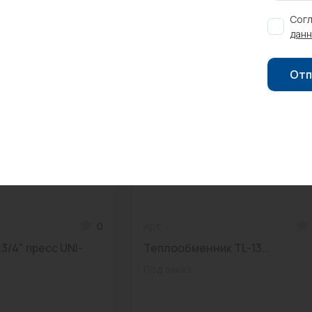
Согл
данн
Отп
0
Арт: -
3/4" пресс UNI-
Теплообменник TL-13...
Под заказ