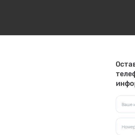
личаться. Пожалуйста, уточняйте стоимость и
Оста
теле
ктуальна для таких же товаров, проданных
инфо
ажения.
Ваше 
Оставить отзыв
Номер