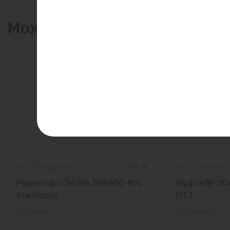
Может пригодиться
Арт: Е30ОВА608А
0
Арт: 701G8301
Радиатор VONOVA 30H 600-800
Муфта ВР 26х
бок/подкл....
FITT...
Под заказ
Под заказ