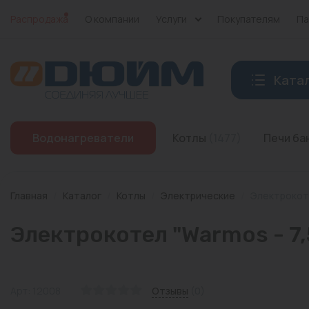
Распродажа
О компании
Услуги
Покупателям
Па
Ката
Котлы
Водонагреватели
Котлы
(1477)
Печи б
Печи банные
Дымоходы
Главная
/
Каталог
/
Котлы
/
Электрические
/
Электрокоте
Трубы
Электрокотел "Warmos - 7
Насосы
Баки и емкости
Арт: 12008
Отзывы
(0)
Бойлеры косвенного нагрева