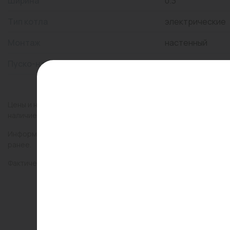
Ширина
0.3
Тип котла
электрические
Монтаж
настенный
Пуско-наладка
Нет
Цены и наличие товаров на сайте и в гипермаркетах могут раз
наличие товаров в конкретном магазине.
Информация о товарах на сайте обновляется и может быть неа
ранее.
Фактический товар может иметь визуальные отличия от изобр