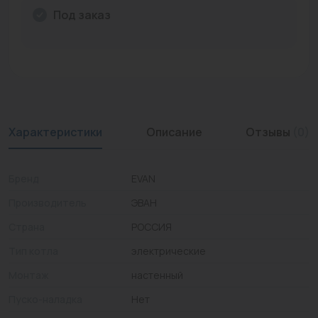
Под заказ
Промышленная арматура
Расходные материалы
Регулирующая арматура
Сантехника
Характеристики
Описание
Отзывы
(0)
Системы управления
Теплоносители
Бренд
EVAN
Товары для отдыха
Производитель
ЭВАН
Страна
РОССИЯ
Устройства защиты
Тип котла
электрические
Фитинги для труб
Монтаж
настенный
Электрический теплый пол+греющий кабель
Пуско-наладка
Нет