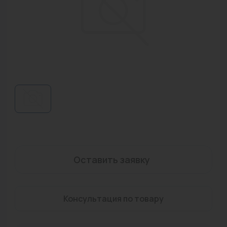
Водонагреватели
Запасные части
Запорная арматура
Инструмент
КИП
Коллекторы и аксессуары
Кондиционеры
Крепеж
Оставить заявку
Очистка воды
Консультация по товару
Предохранительная арматура
Приборы отопления (радиаторы, конвекторы)