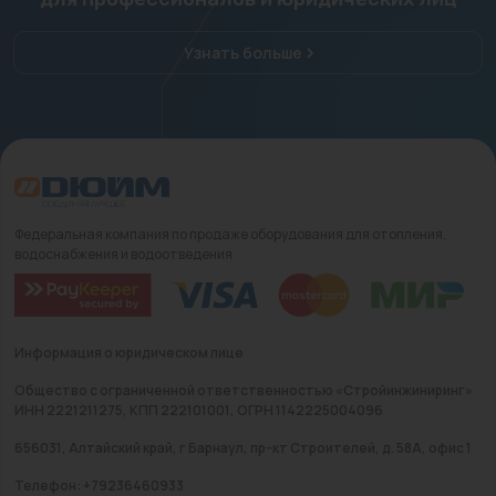
Узнать больше
Федеральная компания по продаже оборудования для отопления,
водоснабжения и водоотведения
Информация о юридическом лице
Общество с ограниченной ответственностью «Стройинжиниринг»
ИНН 2221211275, КПП 222101001, ОГРН 1142225004096
656031, Алтайский край, г Барнаул, пр-кт Строителей, д. 58А, офис 1
Телефон: +79236460933