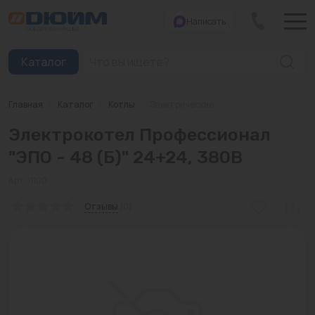
Написать
Закрыть
Каталог
Главная
/
Каталог
/
Котлы
/
Электрические
Котлы
Электрокотел Профессионал
Печи банные
"ЭПО - 48 (Б)" 24+24, 380В
Дымоходы
Арт: 11100
Трубы
Отзывы
(0)
Насосы
Баки и емкости
Бойлеры косвенного нагрева