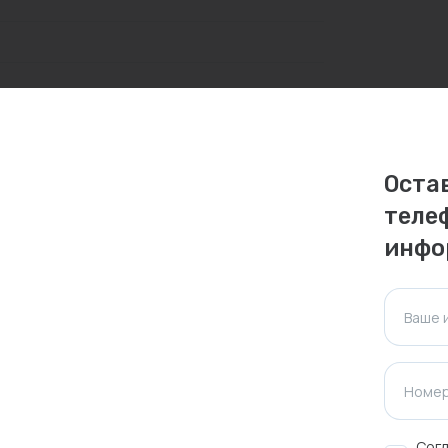
личаться. Пожалуйста, уточняйте стоимость и
ктуальна для таких же товаров, проданных
Оста
теле
ажения.
инфо
Оставить отзыв
Ваше 
Номер
Согл