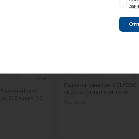
данн
Отп
69 ventil
Арт: 7724667513
0
Радиатор панельный CLASSIC
бчатый Arbonia
VK 33/500/1300 LA METEOR...
выс. 300 подкл. 1/2
Под заказ