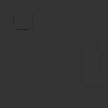
Водонагреватели
Запасные части
Запорная арматура
Инструмент
КИП
Коллекторы и аксессуары
Кондиционеры
Крепеж
Очистка воды
Предохранительная арматура
Приборы отопления (радиаторы,