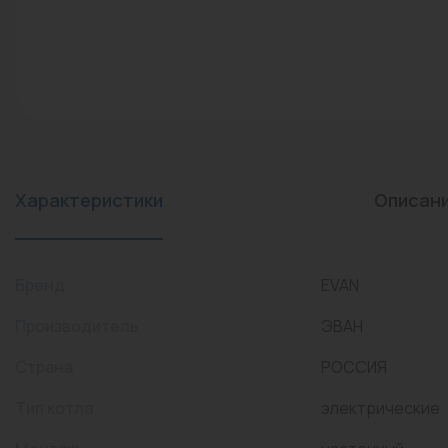
конвекторы)
Промышленная арматура
Расходные материалы
Регулирующая арматура
Сантехника
Системы управления
Характеристики
Описан
Теплоносители
Товары для отдыха
Бренд
EVAN
Устройства защиты
Производитель
ЭВАН
Фитинги для труб
Страна
РОССИЯ
Электрический теплый
Тип котла
электрические
пол+греющий кабель