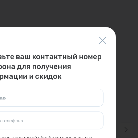
вьте ваш контактный номер
фона для получения
рмации и скидок
имя
 телефона
асен с
политикой обработки персональных