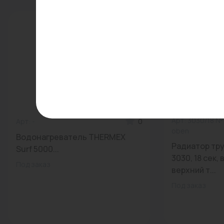
Арт: 3030/18 № 
Арт: -
0
oben
Водонагреватель THERMEX
Радиатор тру
Surf 5000...
3030, 18 сек, 
Под заказ
верхний т...
Под заказ