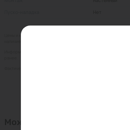
Монтаж
настенный
Пуско-наладка
Нет
Цены и наличие товаров на сайте и в гипермаркетах могут раз
наличие товаров в конкретном магазине.
Информация о товарах на сайте обновляется и может быть неа
ранее.
Фактический товар может иметь визуальные отличия от изобр
Может пригодиться