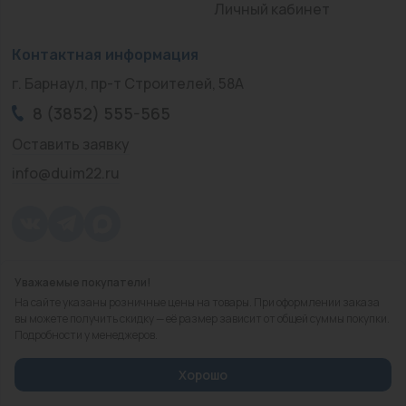
Личный кабинет
Контактная информация
г. Барнаул, пр-т Строителей, 58А
8 (3852) 555-565
Оставить заявку
info@duim22.ru
Уважаемые покупатели!
© 2010 — 2026.
«ДЮЙМ Барнаул»
На сайте указаны розничные цены на товары. При оформлении заказа
Политика конфиденциальности
вы можете получить скидку — её размер зависит от общей суммы покупки.
Подробности у менеджеров.
Разработка
сайта
Хорошо
Избранное
Корзина
Сравнить
Каталог