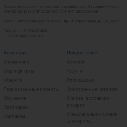
Общество с ограниченной ответственностью «Стройинжиниринг»
ИНН 2221211275, КПП 222101001, ОГРН 1142225004096
656031, Алтайский край, г Барнаул, пр-кт Строителей, д. 58А, офис 1
Телефон: +79236460933
E-mail:info@duim22.ru
Компания
Покупателям
О компании
Каталог
Сертификаты
Услуги
Новости
Распродажа
Реализованные проекты
Электронные каталоги
Обучение
Оплата, доставка и
возврат
Партнерам
Специальные условия
Контакты
для юрлиц