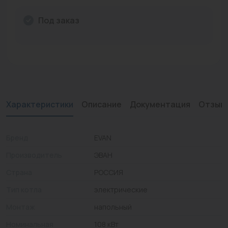
Промышленная арматура
Под заказ
Расходные материалы
Регулирующая арматура
Сантехника
Системы управления
Характеристики
Описание
Документация
Отзыв
Теплоносители
Бренд
EVAN
Товары для отдыха
Производитель
ЭВАН
Устройства защиты
Страна
РОССИЯ
Фитинги для труб
Тип котла
электрические
Электрический теплый пол+греющий кабель
Монтаж
напольный
Номинальная
108 кВт