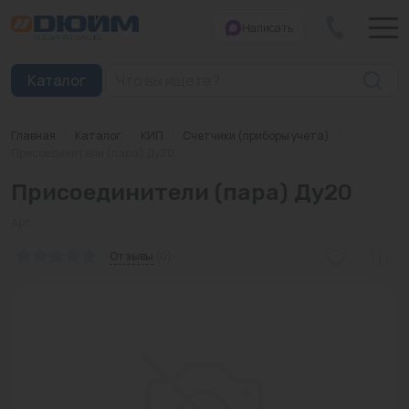
Написать
Закрыть
Каталог
Главная
/
Каталог
/
КИП
/
Счетчики (приборы учета)
/
Котлы
Присоединители (пара) Ду20
Присоединители (пара) Ду20
Печи банные
Арт:
Дымоходы
Отзывы
(0)
Трубы
Насосы
Баки и емкости
Бойлеры косвенного нагрева