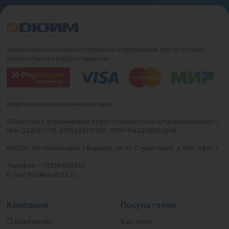
Федеральная компания по продаже оборудования для отопления,
водоснабжения и водоотведения
Информация о юридическом лице
Общество с ограниченной ответственностью «Стройинжиниринг»
ИНН 2221211275, КПП 222101001, ОГРН 1142225004096
656031, Алтайский край, г Барнаул, пр-кт Строителей, д. 58А, офис 1
Телефон: +79236460933
E-mail:info@duim22.ru
Компания
Покупателям
О компании
Каталог