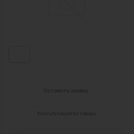
Водонагреватели
Запасные части
Запорная арматура
Инструмент
КИП
Коллекторы и аксессуары
Кондиционеры
Оставить заявку
Крепеж
Очистка воды
Консультация по товару
Предохранительная арматура
Приборы отопления (радиаторы, конвекторы)