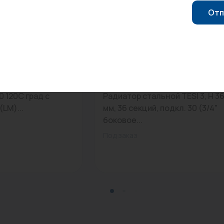
Отп
797
0
Арт: RR303653601A430N
0 120С град с
Радиатор стальной TESI 3, H 3
LM)...
мм, 36 секций, подкл. 30 (3/4"
боковое...
Под заказ