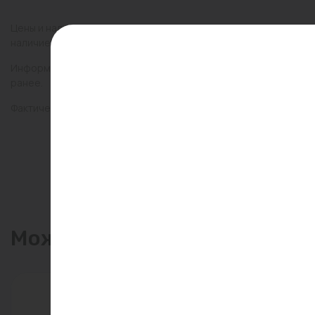
Цены и наличие товаров на сайте и в гипермаркетах могут раз
наличие товаров в конкретном магазине.
Информация о товарах на сайте обновляется и может быть неа
ранее.
Фактический товар может иметь визуальные отличия от изобр
Может пригодиться