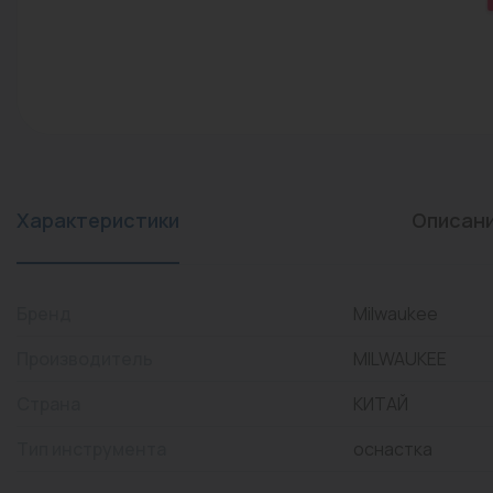
конвекторы)
Промышленная арматура
Расходные материалы
Регулирующая арматура
Сантехника
Системы управления
Характеристики
Описан
Теплоносители
Товары для отдыха
Бренд
Milwaukee
Устройства защиты
Производитель
MILWAUKEE
Фитинги для труб
Страна
КИТАЙ
Электрический теплый
Тип инструмента
оснастка
пол+греющий кабель