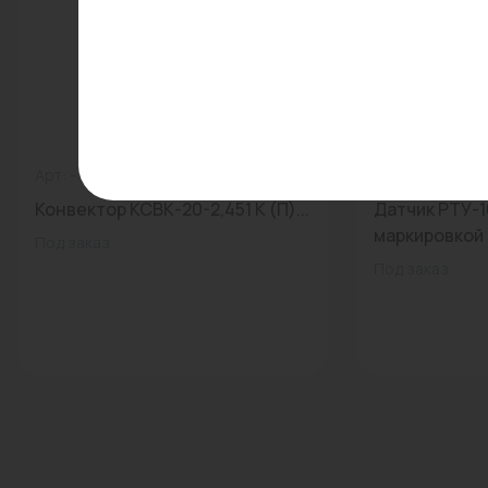
Арт: -
0
Арт: 00000008
Конвектор КСВК-20-2,451 К (П)...
Датчик РТУ-1
маркировкой (
Под заказ
Под заказ