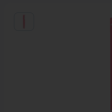
Водонагреватели
Запасные части
Запорная арматура
Инструмент
КИП
Коллекторы и аксессуары
Кондиционеры
Крепеж
Очистка воды
Предохранительная арматура
Приборы отопления (радиаторы,