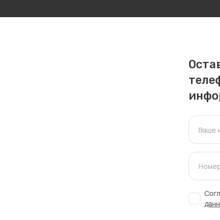
личаться. Пожалуйста, уточняйте стоимость и
ктуальна для таких же товаров, проданных
Оста
ажения.
теле
инфо
Оставить отзыв
Ваше 
Номер
Согл
данн