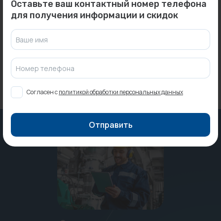
Оставьте ваш контактный номер телефона
Коллектор 1" проходной
Тепловая завеса водяная
для получения информации и скидок
(ВР-НР) 2 отвода (ВР) 1...
КЭВ-39П3112W (19 кВт, ...
Под заказ
Под заказ
Ваше имя
Номер телефона
Согласен с
политикой обработки персональных данных
Отправить