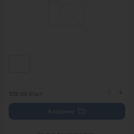
Водонагреватели
Запасные части
Запорная арматура
Инструмент
КИП
Коллекторы и аксессуары
Кондиционеры
Крепеж
306.00 ₽/шт
Очистка воды
В корзину
Предохранительная арматура
Приборы отопления (радиаторы, конвекторы)