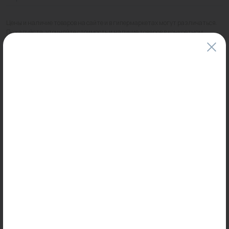
Цены и наличие товаров на сайте и в гипермаркетах могут различаться.
Пожалуйста, уточняйте стоимость и наличие товаров в конкретном
магазине.
Информация о товарах на сайте обновляется и может быть неактуальна
для таких же товаров, проданных ранее.
Фактический товар может иметь визуальные отличия от изображения.
Оставить отзыв
Может пригодиться
0
0
Арт: FK 3450 1
Арт: -