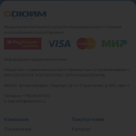
Федеральная компания по продаже оборудования для отопления,
водоснабжения и водоотведения
Информация о юридическом лице
Общество с ограниченной ответственностью «Стройинжиниринг»
ИНН 2221211275, КПП 222101001, ОГРН 1142225004096
656031, Алтайский край, г Барнаул, пр-кт Строителей, д. 58А, офис 1
Телефон: +79236460933
E-mail:info@duim22.ru
Компания
Покупателям
О компании
Каталог