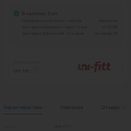
Промышленная арматура
В наличии: 2 шт.
Расходные материалы
Самовывоз из магазина — завтра
бесплатно
Доставка по Барнаулу — через 1-2 дня
от 1000₽
Регулирующая арматура
Доставка СДЭКом по РФ — 2-14 дней
по тарифу ТК
Сантехника
Системы управления
Производитель:
Теплоносители
Uni-fitt
Товары для отдыха
Устройства защиты
Фитинги для труб
Характеристики
Описание
Отзывы
(0)
Электрический теплый пол+греющий кабель
Бренд
UNI-FITT