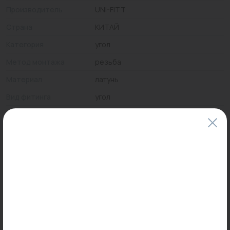
Производитель
UNI-FITT
Страна
КИТАЙ
Категория
угол
Метод монтажа
резьба
Материал
латунь
Вид фитинга
угол
Присоединительный
1"
размер
Максимальная
200
температура, °С
Цены и наличие товаров на сайте и в гипермаркетах могут различаться.
Пожалуйста, уточняйте стоимость и наличие товаров в конкретном
магазине.
Информация о товарах на сайте обновляется и может быть неактуальна
для таких же товаров, проданных ранее.