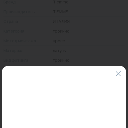
Бренд
Tiemme
Производитель
TIEMME
Страна
ИТАЛИЯ
Категория
тройник
Метод монтажа
пресс
Материал
латунь
Вид фитинга
тройник
Присоединительный
26x26x20
размер
Максимальная
110
температура, °С
Цены и наличие товаров на сайте и в гипермаркетах могут различаться.
Пожалуйста, уточняйте стоимость и наличие товаров в конкретном
магазине.
Информация о товарах на сайте обновляется и может быть неактуальна