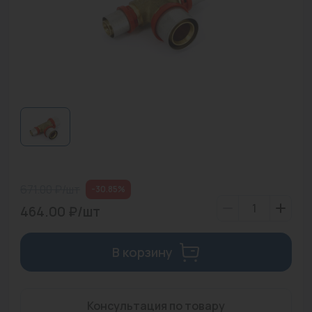
Водонагреватели
Запасные части
Запорная арматура
Инструмент
КИП
Коллекторы и аксессуары
Кондиционеры
671.00 ₽/шт
-30.85%
464.00 ₽/шт
Крепеж
Очистка воды
В корзину
Предохранительная арматура
Приборы отопления (радиаторы, конвекторы)
Консультация по товару