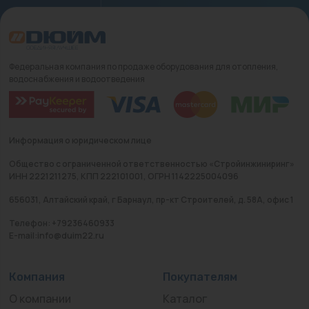
Федеральная компания по продаже оборудования для отопления,
водоснабжения и водоотведения
Информация о юридическом лице
Общество с ограниченной ответственностью «Стройинжиниринг»
ИНН 2221211275, КПП 222101001, ОГРН 1142225004096
656031, Алтайский край, г Барнаул, пр-кт Строителей, д. 58А, офис 1
Телефон: +79236460933
E-mail:info@duim22.ru
Компания
Покупателям
О компании
Каталог