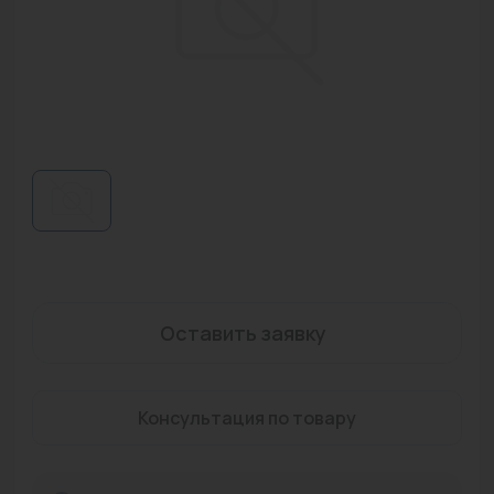
Водонагреватели
Запасные части
Запорная арматура
Инструмент
КИП
Коллекторы и аксессуары
Кондиционеры
Оставить заявку
Крепеж
Очистка воды
Консультация по товару
Предохранительная арматура
Приборы отопления (радиаторы, конвекторы)