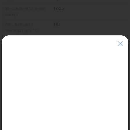
Присоединительный
18x15
размер
Максимальная
110
температура, °С
Цены и наличие товаров на сайте и в гипермаркетах могут различаться.
Пожалуйста, уточняйте стоимость и наличие товаров в конкретном
магазине.
Информация о товарах на сайте обновляется и может быть неактуальна
для таких же товаров, проданных ранее.
Фактический товар может иметь визуальные отличия от изображения.
Оставить отзыв
Может пригодиться