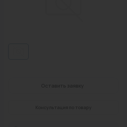
Водонагреватели
Запасные части
Запорная арматура
Инструмент
КИП
Коллекторы и аксессуары
Кондиционеры
Оставить заявку
Крепеж
Очистка воды
Консультация по товару
Предохранительная арматура
Приборы отопления (радиаторы, конвекторы)