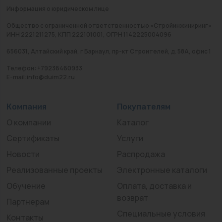
Информация о юридическом лице
Общество с ограниченной ответственностью «Стройинжиниринг»
ИНН 2221211275, КПП 222101001, ОГРН 1142225004096
656031, Алтайский край, г Барнаул, пр-кт Строителей, д. 58А, офис 1
Телефон: +79236460933
E-mail:info@duim22.ru
Компания
Покупателям
О компании
Каталог
Сертификаты
Услуги
Новости
Распродажа
Реализованные проекты
Электронные каталоги
Обучение
Оплата, доставка и
возврат
Партнерам
Специальные условия
Контакты