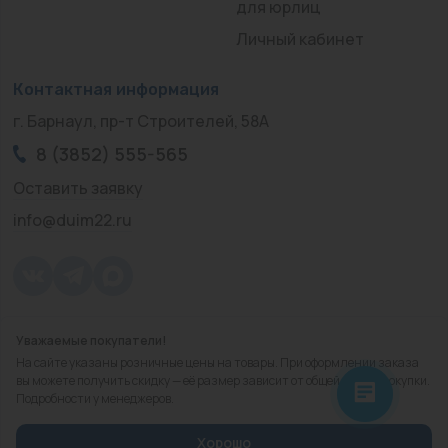
для юрлиц
Личный кабинет
Контактная информация
г. Барнаул, пр-т Строителей, 58А
8 (3852) 555-565
Оставить заявку
info@duim22.ru
Уважаемые покупатели!
© 2010 — 2026.
«ДЮЙМ Барнаул»
На сайте указаны розничные цены на товары. При оформлении заказа
Политика конфиденциальности
вы можете получить скидку — её размер зависит от общей суммы покупки.
Подробности у менеджеров.
Разработка
сайта
Хорошо