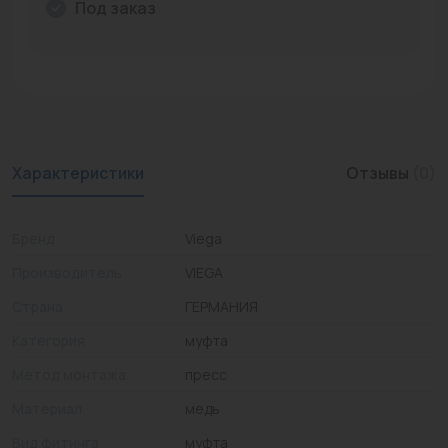
Под заказ
Промышленная арматура
Расходные материалы
Регулирующая арматура
Сантехника
Характеристики
Отзывы
(0)
Системы управления
Теплоносители
Бренд
Viega
Производитель
VIEGA
Товары для отдыха
Страна
ГЕРМАНИЯ
Устройства защиты
Категория
муфта
Фитинги для труб
Метод монтажа
пресс
Электрический теплый пол+греющий кабель
Материал
медь
Вид фитинга
муфта