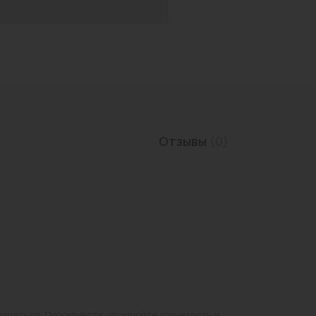
Трубы нержавеющие
Отзывы
(0)
личаться. Пожалуйста, уточняйте стоимость и