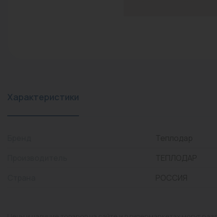
конвекторы)
Промышленная арматура
Расходные материалы
Регулирующая арматура
Сантехника
Системы управления
Характеристики
Теплоносители
Товары для отдыха
Бренд
Теплодар
Устройства защиты
Производитель
ТЕПЛОДАР
Фитинги для труб
Страна
РОССИЯ
Электрический теплый
пол+греющий кабель
Цены и наличие товаров на сайте и в гипермаркетах могут раз