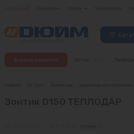
Распродажа
О компании
Услуги
Покупателям
Па
Ката
Котлы
Водонагреватели
Котлы
(1477)
Печи б
Печи банные
Дымоходы
Главная
/
Каталог
/
Дымоходы
/
Дымоходы для напольных
Трубы
Зонтик D150 ТЕПЛОДАР
Насосы
Баки и емкости
Арт: 2АС.01.00-02
Отзывы
(0)
Бойлеры косвенного нагрева