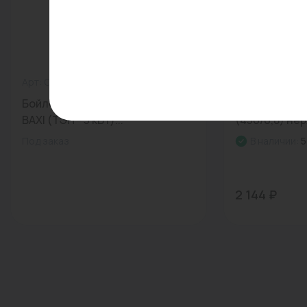
Арт: CNEWT250S01
0
Арт: ДКВ37 20
Бойлер 250 л. напольный UBC
Переход ew-
BAXI (ТЭН - 3 кВт)...
(430/0,8) нер
Под заказ
В наличии:
5
2 144 ₽