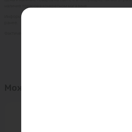
наличие товаров в конкретном магазине.
Информация о товарах на сайте обновляется и может быть неа
ранее.
Фактический товар может иметь визуальные отличия от изобр
Может пригодиться
Распродажа