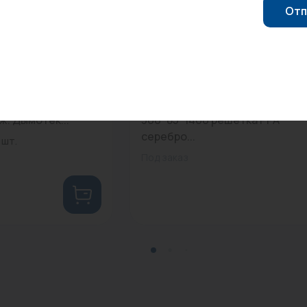
Отп
0
0
Арт: -
dw D200 мм
Конвектор внутрипольный KV
ж. Дымотек...
300*85*1400 решетка PPA
серебро...
 шт.
Под заказ