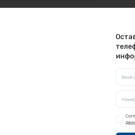
ктуальна для таких же товаров, проданных
ажения.
Оста
теле
Оставить отзыв
инфо
Ваше 
Номер
Согл
данн