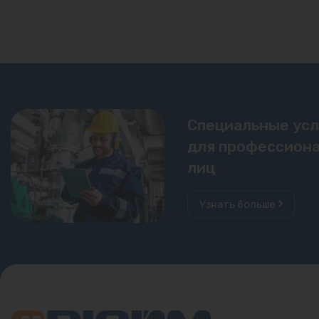
Специальные ус
для профессиона
лиц
Узнать больше