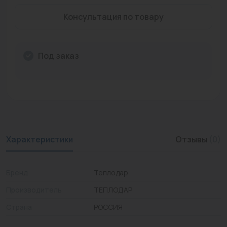
Промышленная арматура
Консультация по товару
Расходные материалы
Под заказ
Регулирующая арматура
Сантехника
Системы управления
Теплоносители
Характеристики
Отзывы
(0)
Товары для отдыха
Устройства защиты
Бренд
Теплодар
Фитинги для труб
Производитель
ТЕПЛОДАР
Электрический теплый пол+греющий кабель
Страна
РОССИЯ