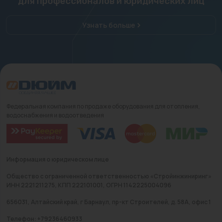
для профессионалов и юридических лиц
Узнать больше
Федеральная компания по продаже оборудования для отопления,
водоснабжения и водоотведения
Информация о юридическом лице
Общество с ограниченной ответственностью «Стройинжиниринг»
ИНН 2221211275, КПП 222101001, ОГРН 1142225004096
656031, Алтайский край, г Барнаул, пр-кт Строителей, д. 58А, офис 1
Телефон: +79236460933