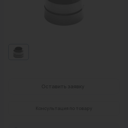
Водонагреватели
Запасные части
Запорная арматура
Инструмент
КИП
Коллекторы и аксессуары
Кондиционеры
Оставить заявку
Крепеж
Очистка воды
Консультация по товару
Предохранительная арматура
Приборы отопления (радиаторы, конвекторы)