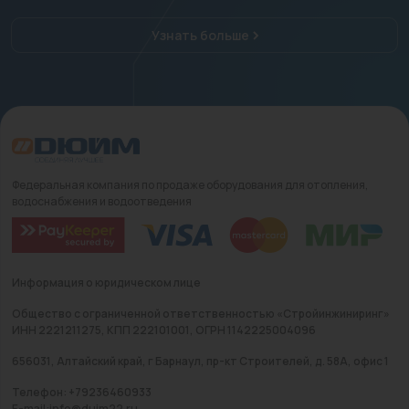
Узнать больше
Федеральная компания по продаже оборудования для отопления,
водоснабжения и водоотведения
Информация о юридическом лице
Общество с ограниченной ответственностью «Стройинжиниринг»
ИНН 2221211275, КПП 222101001, ОГРН 1142225004096
656031, Алтайский край, г Барнаул, пр-кт Строителей, д. 58А, офис 1
Телефон: +79236460933
E-mail:info@duim22.ru