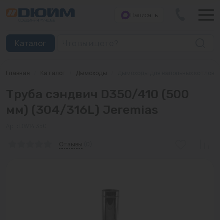
Написать
Закрыть
Каталог
Главная
/
Каталог
/
Дымоходы
/
Дымоходы для напольных котлов
Котлы
Труба сэндвич D350/410 (500
Печи банные
мм) (304/316L) Jeremias
Дымоходы
Арт: DW14 350
Трубы
Отзывы
(0)
Насосы
Баки и емкости
Бойлеры косвенного нагрева