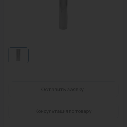
Водонагреватели
Запасные части
Запорная арматура
Инструмент
КИП
Коллекторы и аксессуары
Кондиционеры
Крепеж
Оставить заявку
Очистка воды
Консультация по товару
Предохранительная арматура
Приборы отопления (радиаторы, конвекторы)