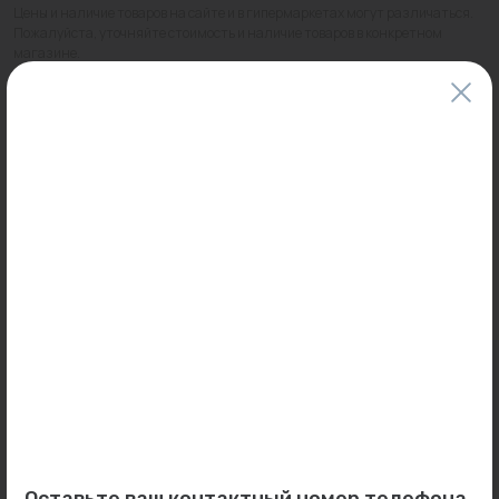
Цены и наличие товаров на сайте и в гипермаркетах могут различаться.
Пожалуйста, уточняйте стоимость и наличие товаров в конкретном
магазине.
Информация о товарах на сайте обновляется и может быть неактуальна
для таких же товаров, проданных ранее.
Фактический товар может иметь визуальные отличия от изображения.
Оставить отзыв
Может пригодиться
0
0
Арт: 1008679
Арт: KHW714068912
Угольник 16 PPSU 90°
Колпак вытяжной для Slim
Оставьте ваш контактный номер телефона