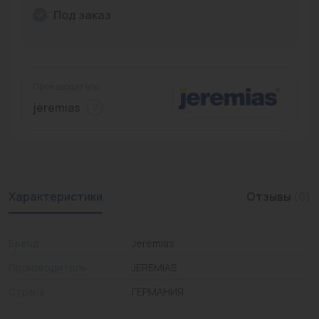
Под заказ
Промышленная арматура
Расходные материалы
Регулирующая арматура
Производитель:
jeremias
Сантехника
Системы управления
Теплоносители
Характеристики
Отзывы
(0)
Товары для отдыха
Устройства защиты
Бренд
Jeremias
Фитинги для труб
Производитель
JEREMIAS
Электрический теплый пол+греющий кабель
Страна
ГЕРМАНИЯ