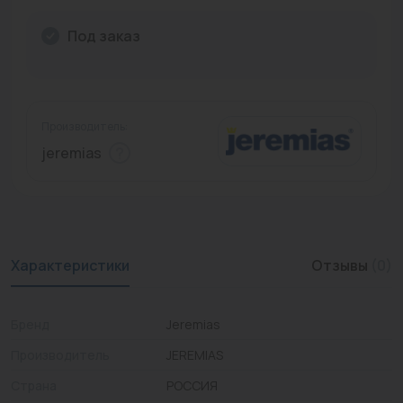
Промышленная арматура
Под заказ
Расходные материалы
Регулирующая арматура
Производитель:
Сантехника
jeremias
Системы управления
Теплоносители
Товары для отдыха
Характеристики
Отзывы
(0)
Устройства защиты
Бренд
Jeremias
Фитинги для труб
Производитель
JEREMIAS
Электрический теплый пол+греющий кабель
Страна
РОССИЯ