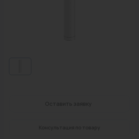
Водонагреватели
Запасные части
Запорная арматура
Инструмент
КИП
Коллекторы и аксессуары
Кондиционеры
Крепеж
Оставить заявку
Очистка воды
Предохранительная арматура
Консультация по товару
Приборы отопления (радиаторы, конвекторы)