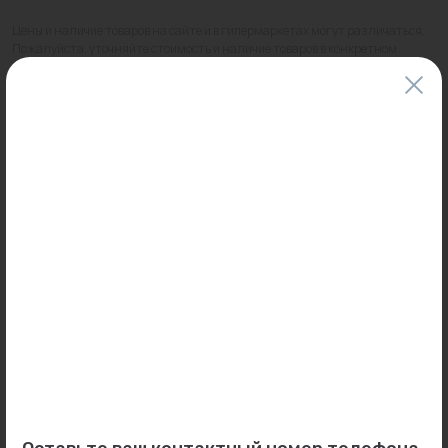
Цены и наличие товаров на сайте и в гипермаркетах могут различаться.
Пожалуйста, уточняйте стоимость и наличие товаров в конкретном
магазине.
Информация о товарах на сайте обновляется и может быть неактуальна
для таких же товаров, проданных ранее.
Фактический товар может иметь визуальные отличия от изображения.
Оставить отзыв
Может пригодиться
0
0
Арт: 011401020000
Арт: RV7020021-029L