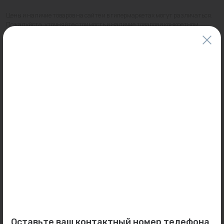
Цены и наличие товаров на сайте и в гипермаркетах могут различаться.
Пожалуйста, уточняйте стоимость и наличие товаров в конкретном
магазине.
Информация о товарах на сайте обновляется и может быть неактуальна
для таких же товаров, проданных ранее.
Фактический товар может иметь визуальные отличия от изображения.
Оставить отзыв
Может пригодиться
0
0
Арт: 7724666514
Арт: Е210
Оставьте ваш контактный номер телефона