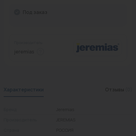
Промышленная арматура
Под заказ
Расходные материалы
Регулирующая арматура
Производитель:
Сантехника
jeremias
Системы управления
Теплоносители
Товары для отдыха
Характеристики
Отзывы
(0)
Устройства защиты
Бренд
Jeremias
Фитинги для труб
Производитель
JEREMIAS
Электрический теплый пол+греющий кабель
Страна
РОССИЯ