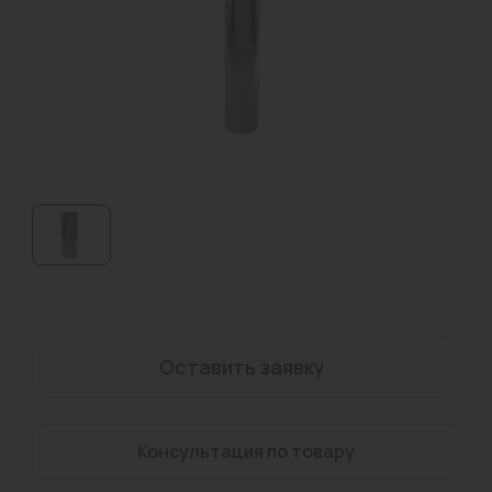
Водонагреватели
Запасные части
Запорная арматура
Инструмент
КИП
Коллекторы и аксессуары
Кондиционеры
Крепеж
Оставить заявку
Очистка воды
Предохранительная арматура
Консультация по товару
Приборы отопления (радиаторы, конвекторы)