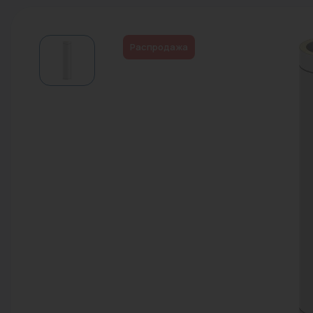
Водонагреватели
Запасные части
Распродажа
Запорная арматура
Инструмент
КИП
Коллекторы и аксессуары
Кондиционеры
Крепеж
Очистка воды
Предохранительная арматура
Приборы отопления (радиаторы,