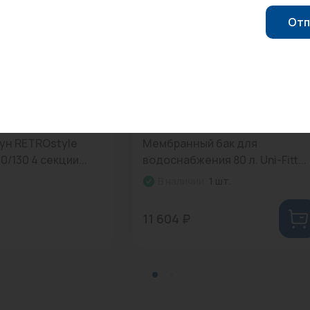
Отп
0
Арт: WAV80-U
ун RETROstyle
Мембранный бак для
/130 4 секции...
водоснабжения 80 л. Uni-Fitt...
В наличии:
1 шт.
11 604 ₽