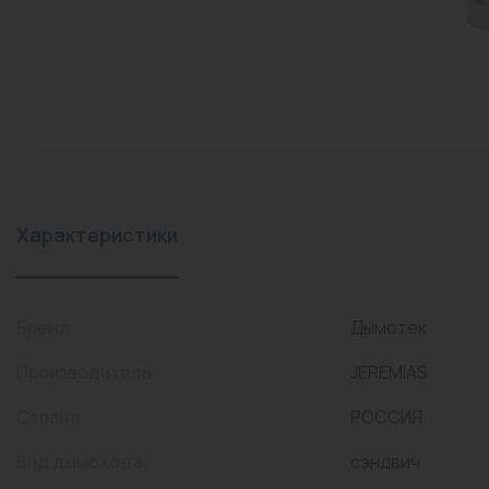
конвекторы)
Промышленная арматура
Расходные материалы
Регулирующая арматура
Сантехника
Системы управления
Характеристики
Теплоносители
Товары для отдыха
Бренд
Дымотек
Устройства защиты
Производитель
JEREMIAS
Фитинги для труб
Страна
РОССИЯ
Электрический теплый
пол+греющий кабель
Вид дымохода
сэндвич