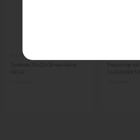
Арт: 95130 35х22х28
0
Арт: ОБРАЗЕЦ
Тройник 35x22x28 мм пайка
Радиатор чуг
VIEGA...
CHAMONIX 500
Под заказ
Под заказ