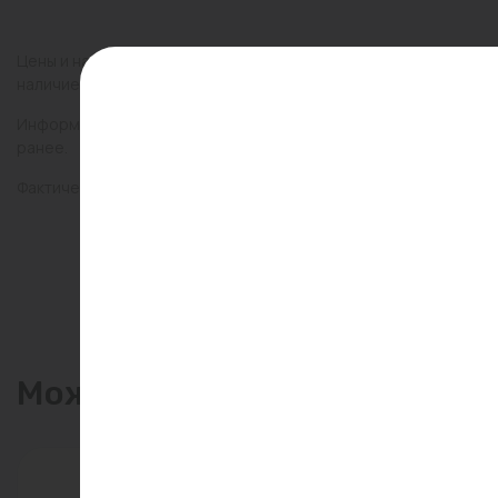
Цены и наличие товаров на сайте и в гипермаркетах могут раз
наличие товаров в конкретном магазине.
Информация о товарах на сайте обновляется и может быть неа
ранее.
Фактический товар может иметь визуальные отличия от изобр
Может пригодиться