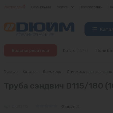
Распродажа
О компании
Услуги
Покупателям
Па
Ката
Котлы
Водонагреватели
Котлы
(1477)
Печи б
Печи банные
Дымоходы
Главная
/
Каталог
/
Дымоходы
/
Дымоходы для напольных
Трубы
Труба сэндвич D115/180 (1
Насосы
Баки и емкости
Арт: ДКВ13 115
Отзывы
(0)
Бойлеры косвенного нагрева