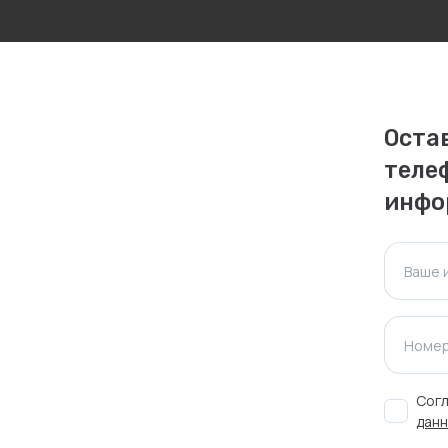
личаться. Пожалуйста, уточняйте стоимость и
ктуальна для таких же товаров, проданных
Оста
теле
ажения.
инфо
Оставить отзыв
Ваше 
Номер
Согл
данн