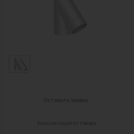
Водонагреватели
Запасные части
Запорная арматура
Инструмент
КИП
Коллекторы и аксессуары
Кондиционеры
Крепеж
Оставить заявку
Очистка воды
Предохранительная арматура
Консультация по товару
Приборы отопления (радиаторы, конвекторы)