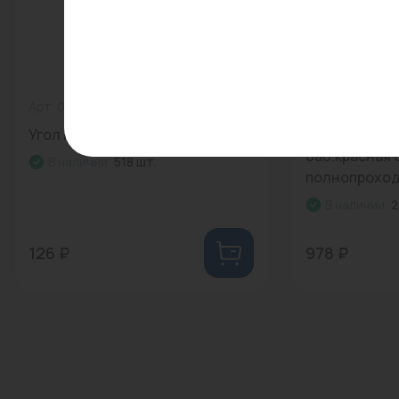
Арт: 021002
0
Арт: 113T2000
Угол НР 20*1/2 РВК...
Кран шар.амер
баб.красная 
В наличии:
518 шт.
полнопроходн
В наличии:
2
126 ₽
978 ₽