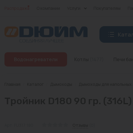
Распродажа
О компании
Услуги
Покупателям
Па
Ката
Котлы
Водонагреватели
Котлы
(1477)
Печи б
Печи банные
Дымоходы
Главная
/
Каталог
/
Дымоходы
/
Дымоходы для напольных
Трубы
Тройник D180 90 гр. (316L)
Насосы
Баки и емкости
Арт: FU317 180
Отзывы
(0)
Бойлеры косвенного нагрева