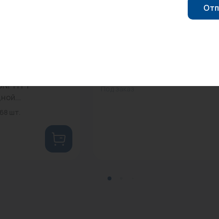
Отп
0
Арт: 28101428
ик. 1/2"
Муфта 26х26 пресс EMMETI...
UNI-FITT
Под заказ
ой...
68 шт.