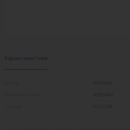
конвекторы)
Промышленная арматура
Расходные материалы
Регулирующая арматура
Сантехника
Системы управления
Характеристики
Теплоносители
Товары для отдыха
Бренд
Jeremias
Устройства защиты
Производитель
JEREMIAS
Фитинги для труб
Страна
РОССИЯ
Электрический теплый
пол+греющий кабель
Цены и наличие товаров на сайте и в гипермаркетах могут раз