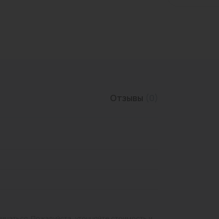
Трубы нержавеющие
Отзывы
(0)
личаться. Пожалуйста, уточняйте стоимость и