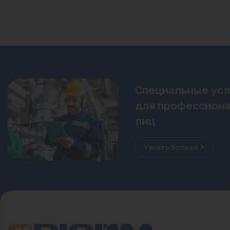
Специальные ус
для профессиона
лиц
Узнать больше