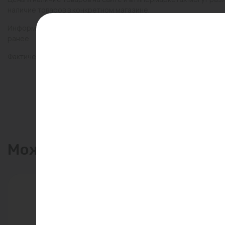
наличие товаров в конкретном магазине.
Информация о товарах на сайте обновляется и может быть неа
ранее.
Фактический товар может иметь визуальные отличия от изобр
Может пригодиться