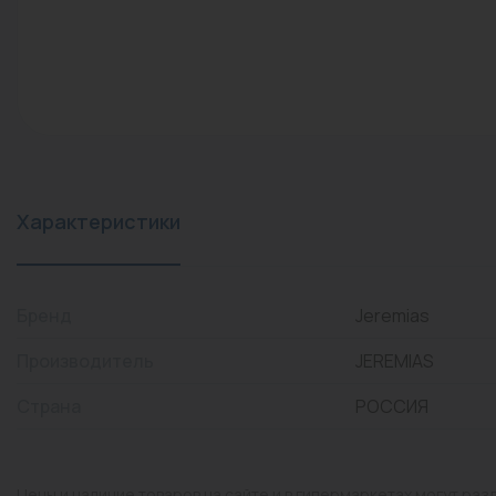
конвекторы)
Промышленная арматура
Расходные материалы
Регулирующая арматура
Сантехника
Системы управления
Характеристики
Теплоносители
Товары для отдыха
Бренд
Jeremias
Устройства защиты
Производитель
JEREMIAS
Фитинги для труб
Страна
РОССИЯ
Электрический теплый
пол+греющий кабель
Цены и наличие товаров на сайте и в гипермаркетах могут раз