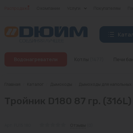
Распродажа
О компании
Услуги
Покупателям
Па
Ката
Котлы
Водонагреватели
Котлы
(1477)
Печи б
Печи банные
Дымоходы
Главная
/
Каталог
/
Дымоходы
/
Дымоходы для напольных
Трубы
Тройник D180 87 гр. (316L)
Насосы
Баки и емкости
Арт: FU15 180
Отзывы
(0)
Бойлеры косвенного нагрева