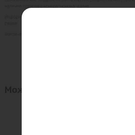
наличие товаров в конкретном магазине.
Информация о товарах на сайте обновляется и может быть неа
ранее.
Фактический товар может иметь визуальные отличия от изобр
Может пригодиться