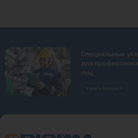
Специальные ус
для профессиона
лиц
Узнать больше