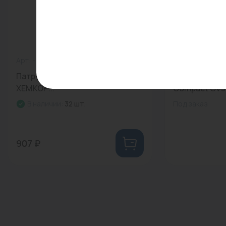
Арт: -
0
Арт: -
Патрубок 160x1000 мм SN4
Конвектор PU
ХЕМКОР...
Compact CV33
В наличии:
32 шт.
Под заказ
907 ₽