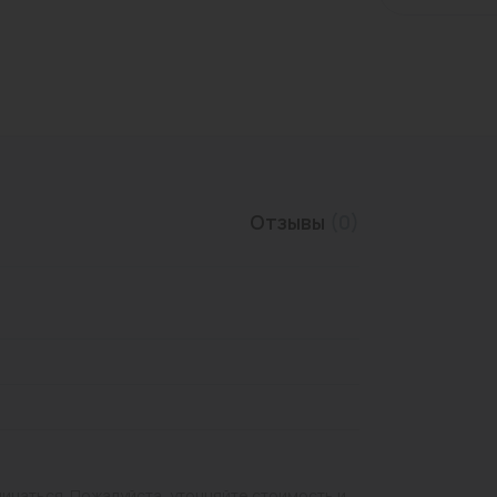
Трубы нержавеющие
Отзывы
(0)
личаться. Пожалуйста, уточняйте стоимость и