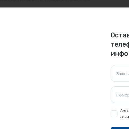
ктуальна для таких же товаров, проданных
ажения.
Оста
теле
Оставить отзыв
инфо
Ваше 
Номер
Согл
данн