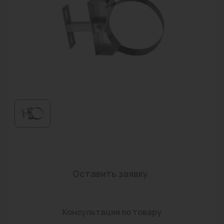
Водонагреватели
Запасные части
Запорная арматура
Инструмент
КИП
Коллекторы и аксессуары
Кондиционеры
Крепеж
Оставить заявку
Очистка воды
Предохранительная арматура
Консультация по товару
Приборы отопления (радиаторы, конвекторы)