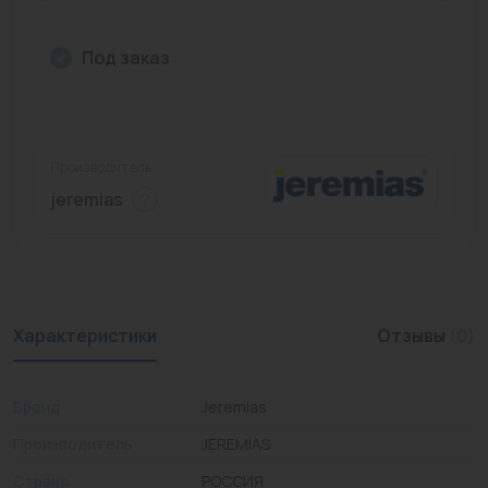
Промышленная арматура
Под заказ
Расходные материалы
Регулирующая арматура
Сантехника
Производитель:
jeremias
Системы управления
Теплоносители
Товары для отдыха
Характеристики
Отзывы
(0)
Устройства защиты
Фитинги для труб
Бренд
Jeremias
Электрический теплый пол+греющий кабель
Производитель
JEREMIAS
Страна
РОССИЯ