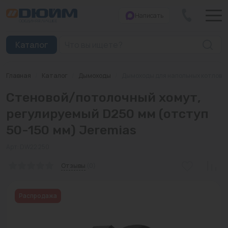
Написать
Закрыть
Каталог
Главная
/
Каталог
/
Дымоходы
/
Дымоходы для напольных котлов
Котлы
Стеновой/потолочный хомут,
Печи банные
регулируемый D250 мм (отступ
50-150 мм) Jeremias
Дымоходы
Арт: DW22 250
Трубы
Отзывы
(0)
Насосы
Баки и емкости
Распродажа
Бойлеры косвенного нагрева