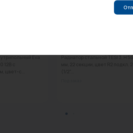
Отп
.2000.
0
Арт: RR3056522R2A425N
нутрипольный Eva
Радиатор стальной TESI 3, H 5
0 12В с
мм, 22 секции, цвет R2 подкл. 
, цвет-с...
(1/2"...
Под заказ