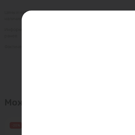
Цены и наличие товаров на сайте и в гипермаркетах могут раз
наличие товаров в конкретном магазине.
Информация о товарах на сайте обновляется и может быть неа
ранее.
Фактический товар может иметь визуальные отличия от изобр
Может пригодиться
-20%
Распродажа