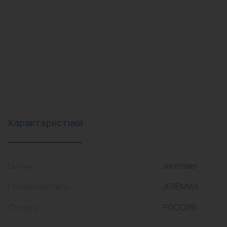
конвекторы)
Промышленная арматура
Расходные материалы
Регулирующая арматура
Сантехника
Системы управления
Теплоносители
Характеристики
Товары для отдыха
Устройства защиты
Бренд
Jeremias
Фитинги для труб
Производитель
JEREMIAS
Электрический теплый
Страна
РОССИЯ
пол+греющий кабель