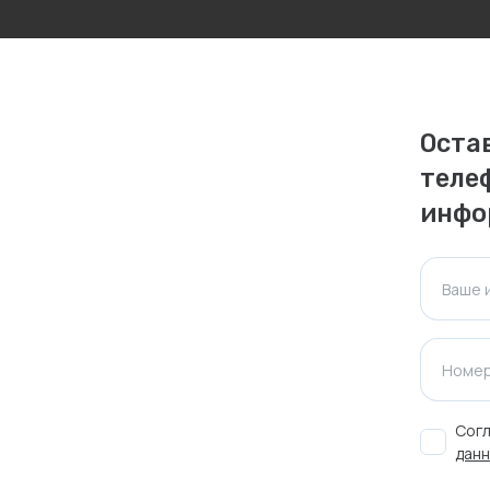
личаться. Пожалуйста, уточняйте стоимость и
ктуальна для таких же товаров, проданных
Оста
ажения.
теле
инфо
Оставить отзыв
Ваше 
Номер
Согл
данн