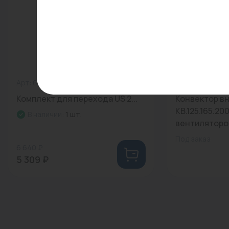
Арт: 63210008
0
Арт: КВ.125.165
Комплект для перехода US 2...
Конвектор в
КВ.125.165.200
В наличии:
1 шт.
вентилятором
Под заказ
6 640 ₽
5 309 ₽