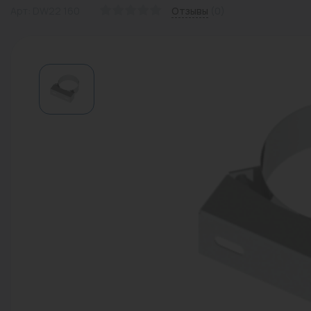
Арт: DW22 160
Отзывы
(0)
Водонагреватели
Запасные части
Запорная арматура
Инструмент
КИП
Коллекторы и аксессуары
Кондиционеры
Крепеж
Очистка воды
Предохранительная арматура
Приборы отопления (радиаторы,