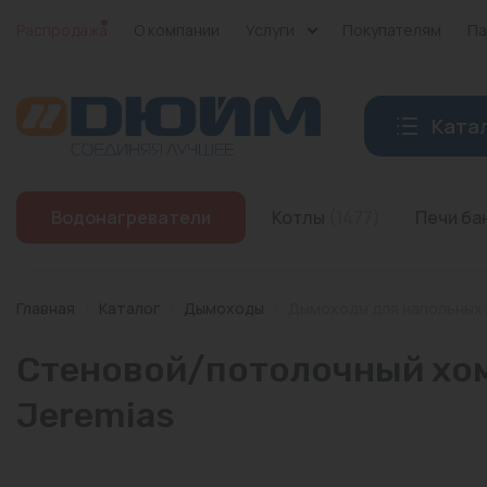
Распродажа
О компании
Услуги
Покупателям
Па
Ката
Котлы
Водонагреватели
Котлы
(1477)
Печи б
Печи банные
Дымоходы
Главная
/
Каталог
/
Дымоходы
/
Дымоходы для напольных
Трубы
Стеновой/потолочный хому
Насосы
Jeremias
Баки и емкости
Бойлеры косвенного нагрева