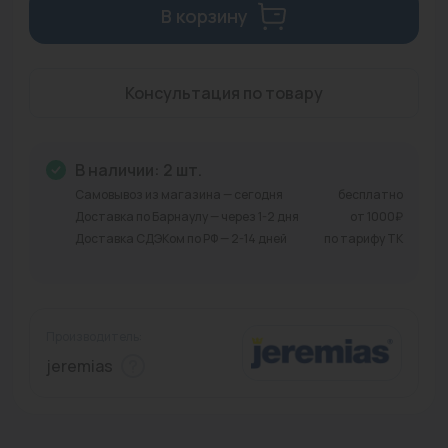
В корзину
Промышленная арматура
Расходные материалы
Консультация по товару
Регулирующая арматура
Сантехника
В наличии: 2 шт.
Системы управления
Самовывоз из магазина — сегодня
бесплатно
Доставка по Барнаулу — через 1-2 дня
от 1000₽
Теплоносители
Доставка СДЭКом по РФ — 2-14 дней
по тарифу ТК
Товары для отдыха
Устройства защиты
Производитель:
Фитинги для труб
jeremias
Электрический теплый пол+греющий кабель