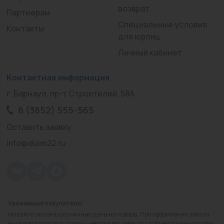
возврат
Партнерам
Специальные условия
Контакты
для юрлиц
Личный кабинет
Контактная информация
г. Барнаул, пр-т Строителей, 58А
8 (3852) 555-565
Оставить заявку
info@duim22.ru
Уважаемые покупатели!
© 2010 — 2026.
«ДЮЙМ Барнаул»
На сайте указаны розничные цены на товары. При оформлении заказа
Политика конфиденциальности
вы можете получить скидку — её размер зависит от общей суммы покупки.