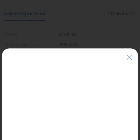
Характеристики
Отзывы
(0)
Бренд
Jeremias
Производитель
JEREMIAS
Страна
ПОЛЬША
Цены и наличие товаров на сайте и в гипермаркетах могут различаться.
Пожалуйста, уточняйте стоимость и наличие товаров в конкретном
магазине.
Информация о товарах на сайте обновляется и может быть неактуальна
для таких же товаров, проданных ранее.
Фактический товар может иметь визуальные отличия от изображения.
Оставить отзыв