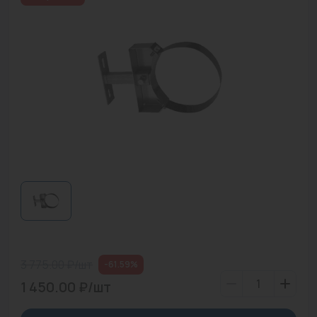
Водонагреватели
Запасные части
Запорная арматура
Инструмент
КИП
Коллекторы и аксессуары
Кондиционеры
Крепеж
Очистка воды
3 775.00 ₽/шт
-61.59%
Предохранительная арматура
1 450.00 ₽/шт
Приборы отопления (радиаторы, конвекторы)