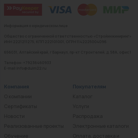
Информация о юридическом лице
Общество с ограниченной ответственностью «Стройинжиниринг»
ИНН 2221211275, КПП 222101001, ОГРН 1142225004096
656031, Алтайский край, г Барнаул, пр-кт Строителей, д. 58А, офис 1
Телефон: +79236460933
E-mail:info@duim22.ru
Компания
Покупателям
О компании
Каталог
Сертификаты
Услуги
Новости
Распродажа
Реализованные проекты
Электронные каталоги
Обучение
Оплата, доставка и