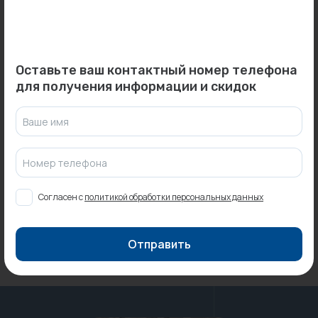
Может пригодиться
Новинка
-37%
Распродажа
Оставьте ваш контактный номер телефона
для получения информации и скидок
Ваше имя
0
0
Арт: -
Арт: 561B1620 #44
Тройник сэндвич D115/200
Труба PE-Xb/EVOH 16x2,0
90 гр. ОГНИС (1 мм) с...
(44 м, белая) UNI-FITT...
Номер телефона
Под заказ
В наличии:
44 м.
140 ₽
Согласен с
политикой обработки персональных данных
88 ₽
Отправить