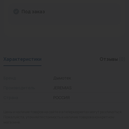
Промышленная арматура
Под заказ
Расходные материалы
Регулирующая арматура
Сантехника
Системы управления
Характеристики
Отзывы
(0)
Теплоносители
Бренд
Дымотек
Товары для отдыха
Производитель
JEREMIAS
Устройства защиты
Страна
РОССИЯ
Фитинги для труб
Цены и наличие товаров на сайте и в гипермаркетах могут различаться.
Электрический теплый пол+греющий кабель
Пожалуйста, уточняйте стоимость и наличие товаров в конкретном
магазине.