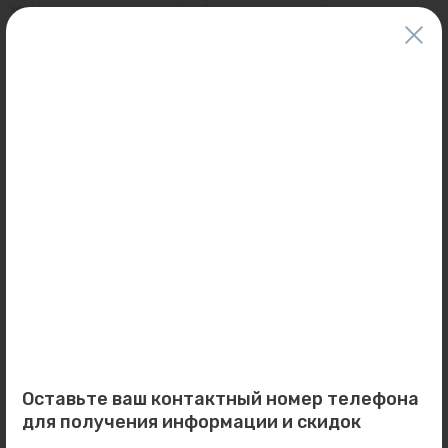
Информация о товарах на сайте обновляется и может быть неактуальна
для таких же товаров, проданных ранее.
Фактический товар может иметь визуальные отличия от изображения.
Оставить отзыв
Может пригодиться
0
0
Арт: 4233251/4016172
Арт: 3059416
Гайки для насоса Wilo
Насос Wilo PH-123 E...
R11/4"-R3/4" (комплект)...
Под заказ
Оставьте ваш контактный номер телефона
В наличии:
5 комп.
для получения информации и скидок
2 411 ₽