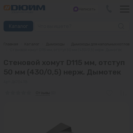
Написать
Закрыть
Каталог
Главная
/
Каталог
/
Дымоходы
/
Дымоходы для напольных котлов
Котлы
/
Стеновой хомут D115 мм, отступ 50 мм (430/0,5) нерж. Дымотек
Стеновой хомут D115 мм, отступ
Печи банные
50 мм (430/0,5) нерж. Дымотек
Дымоходы
Арт: ДК704 115
Трубы
Отзывы
(0)
Насосы
Баки и емкости
Бойлеры косвенного нагрева