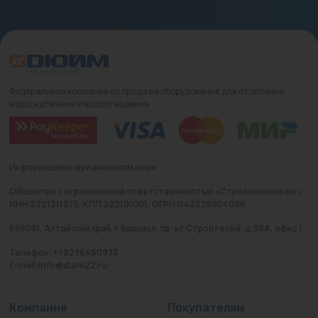
Федеральная компания по продаже оборудования для отопления,
водоснабжения и водоотведения
Информация о юридическом лице
Общество с ограниченной ответственностью «Стройинжиниринг»
ИНН 2221211275, КПП 222101001, ОГРН 1142225004096
656031, Алтайский край, г Барнаул, пр-кт Строителей, д. 58А, офис 1
Телефон: +79236460933
E-mail:info@duim22.ru
Компания
Покупателям