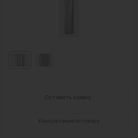
Водонагреватели
Запасные части
Запорная арматура
Инструмент
КИП
Коллекторы и аксессуары
Кондиционеры
Крепеж
Оставить заявку
Очистка воды
Консультация по товару
Предохранительная арматура
Приборы отопления (радиаторы, конвекторы)