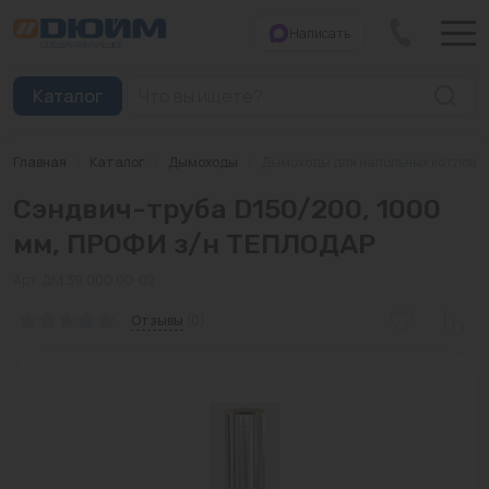
Написать
Закрыть
Каталог
Главная
/
Каталог
/
Дымоходы
/
Дымоходы для напольных котлов
Котлы
Сэндвич-труба D150/200, 1000
Печи банные
мм, ПРОФИ з/н ТЕПЛОДАР
Дымоходы
Арт: ДМ.39.000.00-02
Трубы
Отзывы
(0)
Насосы
Баки и емкости
Бойлеры косвенного нагрева