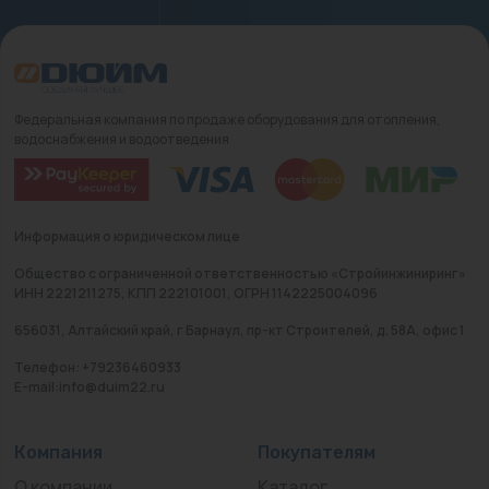
Федеральная компания по продаже оборудования для отопления,
водоснабжения и водоотведения
Информация о юридическом лице
Общество с ограниченной ответственностью «Стройинжиниринг»
ИНН 2221211275, КПП 222101001, ОГРН 1142225004096
656031, Алтайский край, г Барнаул, пр-кт Строителей, д. 58А, офис 1
Телефон: +79236460933
E-mail:info@duim22.ru
Компания
Покупателям
О компании
Каталог