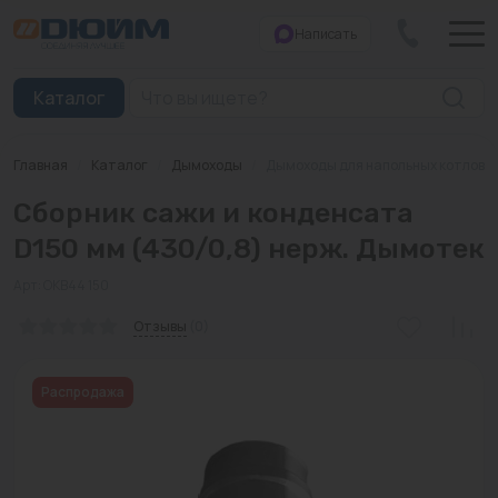
Написать
Закрыть
Каталог
Главная
/
Каталог
/
Дымоходы
/
Дымоходы для напольных котлов
Котлы
Сборник сажи и конденсата
Печи банные
D150 мм (430/0,8) нерж. Дымотек
Дымоходы
Арт: ОКВ44 150
Трубы
Отзывы
(0)
Насосы
Распродажа
Баки и емкости
Бойлеры косвенного нагрева