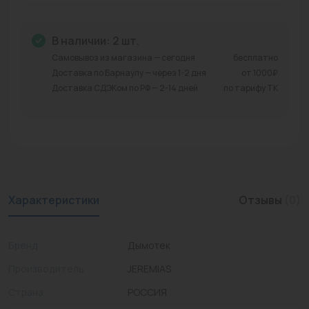
Промышленная арматура
В наличии: 2 шт.
Расходные материалы
Самовывоз из магазина — сегодня
бесплатно
Доставка по Барнаулу — через 1-2 дня
от 1000₽
Регулирующая арматура
Доставка СДЭКом по РФ — 2-14 дней
по тарифу ТК
Сантехника
Системы управления
Теплоносители
Товары для отдыха
Характеристики
Отзывы
(0)
Устройства защиты
Бренд
Дымотек
Фитинги для труб
Производитель
JEREMIAS
Электрический теплый пол+греющий кабель
Страна
РОССИЯ