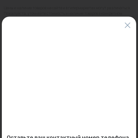
Цены и наличие товаров на сайте и в гипермаркетах могут различаться.
Пожалуйста, уточняйте стоимость и наличие товаров в конкретном
магазине.
Информация о товарах на сайте обновляется и может быть неактуальна
для таких же товаров, проданных ранее.
Фактический товар может иметь визуальные отличия от изображения.
Оставить отзыв
Может пригодиться
0
0
Арт: ОКВ01 180
Арт: 031509 (2м)
Оставьте ваш контактный номер телефона