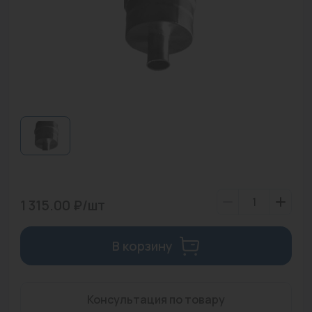
Водонагреватели
Запасные части
Запорная арматура
Инструмент
КИП
Коллекторы и аксессуары
Кондиционеры
1 315.00 ₽/шт
Крепеж
Очистка воды
В корзину
Предохранительная арматура
Консультация по товару
Приборы отопления (радиаторы, конвекторы)