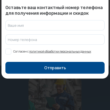
Оставьте ваш контактный номер телефона
0
0
Арт: -
Арт: PA12014P
для получения информации и скидок
Гильза для термодатчика
Муфта 40 ProAqua...
L=60...
Под заказ
Ваше имя
Под заказ
Номер телефона
Согласен с
политикой обработки персональных данных
Отправить