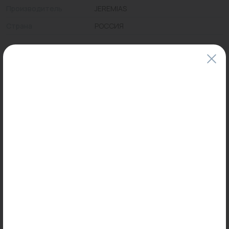
Производитель
JEREMIAS
Страна
РОССИЯ
Цены и наличие товаров на сайте и в гипермаркетах могут различаться.
Пожалуйста, уточняйте стоимость и наличие товаров в конкретном
магазине.
Информация о товарах на сайте обновляется и может быть неактуальна
для таких же товаров, проданных ранее.
Фактический товар может иметь визуальные отличия от изображения.
Оставить отзыв
Может пригодиться