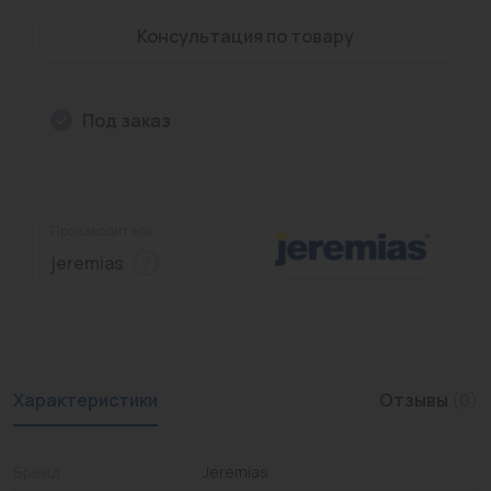
Промышленная арматура
Консультация по товару
Расходные материалы
Под заказ
Регулирующая арматура
Сантехника
Системы управления
Производитель:
Теплоносители
jeremias
Товары для отдыха
Устройства защиты
Фитинги для труб
Характеристики
Отзывы
(0)
Электрический теплый пол+греющий кабель
Бренд
Jeremias