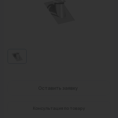
Водонагреватели
Запасные части
Запорная арматура
Инструмент
КИП
Коллекторы и аксессуары
Кондиционеры
Крепеж
Оставить заявку
Очистка воды
Предохранительная арматура
Консультация по товару
Приборы отопления (радиаторы, конвекторы)