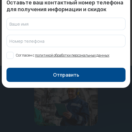
Фильтр промывной 1/2" с
Прессконтроль тип III (L)
Оставьте ваш контактный номер телефона
манометром (с латунной...
AQUARIO...
для получения информации и скидок
Под заказ
Под заказ
Ваше имя
Номер телефона
Согласен с
политикой обработки персональных данных
Отправить