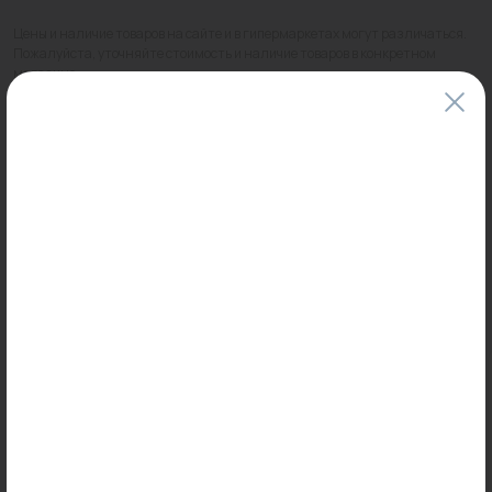
Цены и наличие товаров на сайте и в гипермаркетах могут различаться.
Пожалуйста, уточняйте стоимость и наличие товаров в конкретном
магазине.
Информация о товарах на сайте обновляется и может быть неактуальна
для таких же товаров, проданных ранее.
Фактический товар может иметь визуальные отличия от изображения.
Оставить отзыв
Может пригодиться
0
0
Арт: 3130001
Арт: 6315