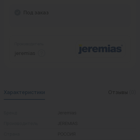
Промышленная арматура
Под заказ
Расходные материалы
Регулирующая арматура
Производитель:
Сантехника
jeremias
Системы управления
Теплоносители
Товары для отдыха
Характеристики
Отзывы
(0)
Устройства защиты
Бренд
Jeremias
Фитинги для труб
Производитель
JEREMIAS
Электрический теплый пол+греющий кабель
Страна
РОССИЯ