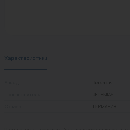
конвекторы)
Промышленная арматура
Расходные материалы
Регулирующая арматура
Сантехника
Системы управления
Характеристики
Теплоносители
Товары для отдыха
Бренд
Jeremias
Устройства защиты
Производитель
JEREMIAS
Фитинги для труб
Страна
ГЕРМАНИЯ
Электрический теплый
пол+греющий кабель
Цены и наличие товаров на сайте и в гипермаркетах могут раз