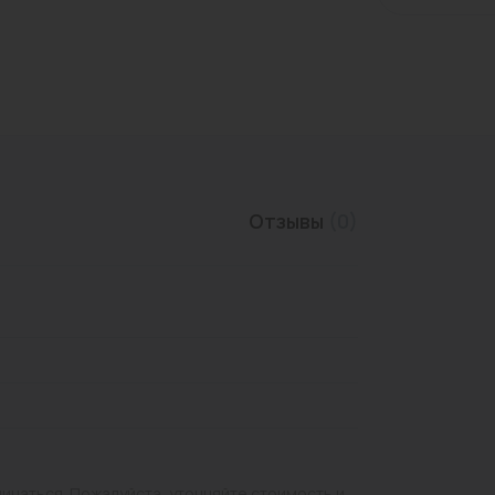
Трубы нержавеющие
Отзывы
(0)
личаться. Пожалуйста, уточняйте стоимость и