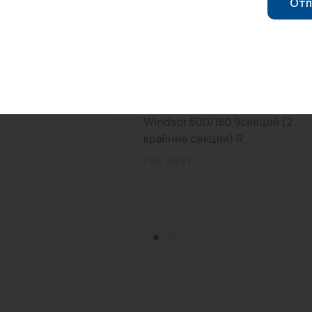
Отп
0
Арт: -
OP-S 40/15 DM
Радиатор чугун RETROstyle
Windsor 500/180 9секций (2
крайние секции) R...
Под заказ