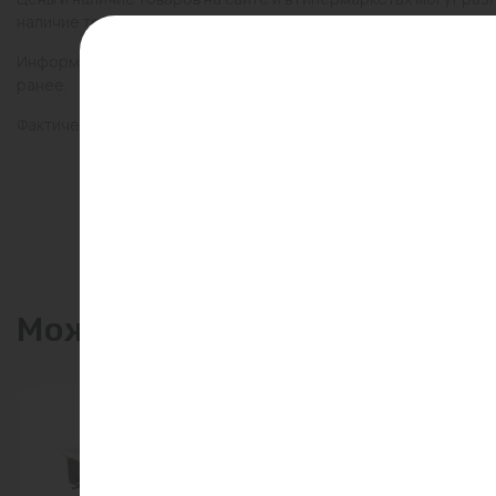
наличие товаров в конкретном магазине.
Информация о товарах на сайте обновляется и может быть неа
ранее.
Фактический товар может иметь визуальные отличия от изобр
Может пригодиться