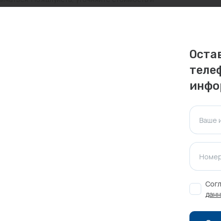
ктуальна для таких же товаров, проданных
Оста
ажения.
теле
инфо
Оставить отзыв
Ваше 
Номер
Согл
данн