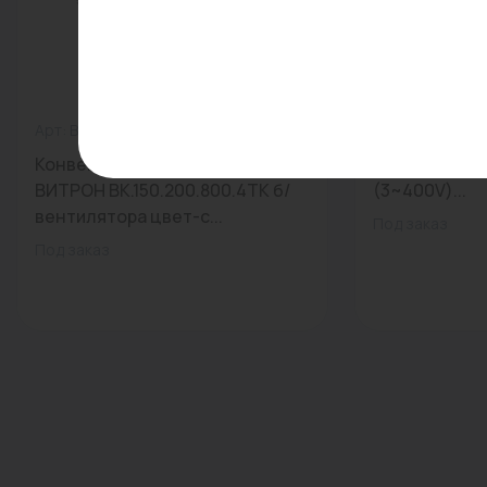
Арт: ВК.150.200.800.4ТК
0
Арт: 2165527
Конвектор внутрипольный
Насос Wilo T
ВИТРОН ВК.150.200.800.4ТК б/
(3~400V)...
вентилятора цвет-с...
Под заказ
Под заказ