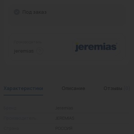
Промышленная арматура
Под заказ
Расходные материалы
Регулирующая арматура
Производитель:
Сантехника
jeremias
Системы управления
Теплоносители
Товары для отдыха
Характеристики
Описание
Отзывы
(0)
Устройства защиты
Бренд
Jeremias
Фитинги для труб
Производитель
JEREMIAS
Электрический теплый пол+греющий кабель
Страна
РОССИЯ