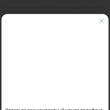
Цены и наличие товаров на сайте и в гипермаркетах могут различаться.
Пожалуйста, уточняйте стоимость и наличие товаров в конкретном
магазине.
Информация о товарах на сайте обновляется и может быть неактуальна
для таких же товаров, проданных ранее.
Фактический товар может иметь визуальные отличия от изображения.
Оставить отзыв
Может пригодиться
0
0
Арт: 220249
Арт: 602G3201