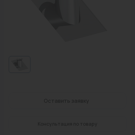
Водонагреватели
Запасные части
Запорная арматура
Инструмент
КИП
Коллекторы и аксессуары
Кондиционеры
Крепеж
Оставить заявку
Очистка воды
Предохранительная арматура
Консультация по товару
Приборы отопления (радиаторы, конвекторы)