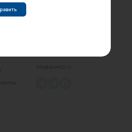
Контактная информация
равить
Трубы стальные
г. Барнаул, пр-т Строителей, 58А
8 (3852) 555-565
Оставить заявку
info@duim22.ru
т
 юрлиц