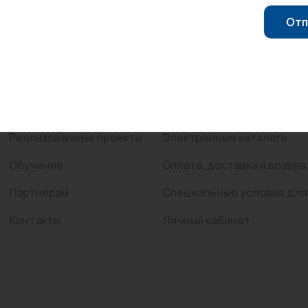
Компания
Покупателям
Отп
Трубы нержавеющие
О компании
Каталог
Сертификаты
Услуги
Новости
Распродажа
Реализованные проекты
Электронные каталоги
Обучение
Оплата, доставка и возвра
Партнерам
Специальные условия для
Контакты
Личный кабинет