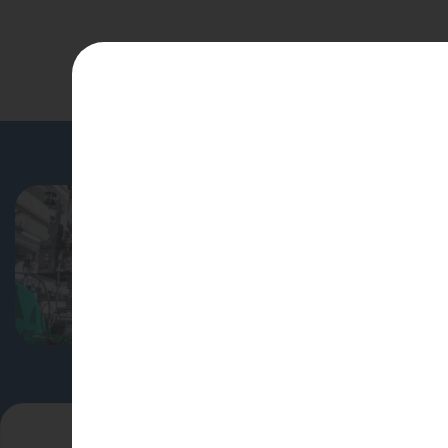
Водонагреватели
Запасные части
Запорная арматура
Инструмент
КИП
Специальные ус
Коллекторы и аксессуары
для профессиона
лиц
Кондиционеры
Крепеж
Узнать больше
Очистка воды
Предохранительная арматура
Приборы отопления (радиаторы,