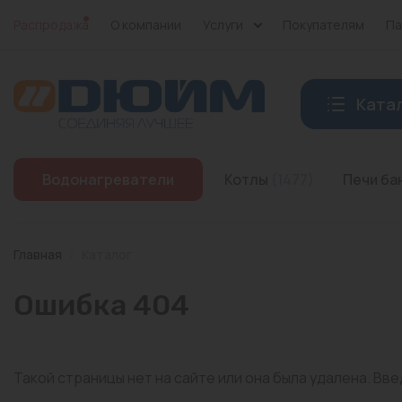
Распродажа
О компании
Услуги
Покупателям
Па
Ката
Котлы
Водонагреватели
Котлы
(1477)
Печи б
Печи банные
Дымоходы
Главная
/
Каталог
Трубы
Ошибка 404
Насосы
Баки и емкости
Такой страницы нет на сайте или она была удалена. Вв
Бойлеры косвенного нагрева