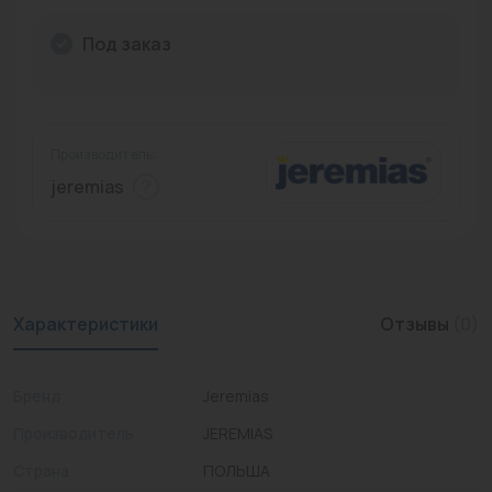
Промышленная арматура
Под заказ
Расходные материалы
Регулирующая арматура
Производитель:
Сантехника
jeremias
Системы управления
Теплоносители
Товары для отдыха
Характеристики
Отзывы
(0)
Устройства защиты
Бренд
Jeremias
Фитинги для труб
Производитель
JEREMIAS
Электрический теплый пол+греющий кабель
Страна
ПОЛЬША