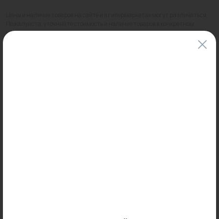
Цены и наличие товаров на сайте и в гипермаркетах могут различаться.
Пожалуйста, уточняйте стоимость и наличие товаров в конкретном
магазине.
Информация о товарах на сайте обновляется и может быть неактуальна
для таких же товаров, проданных ранее.
Фактический товар может иметь визуальные отличия от изображения.
Оставить отзыв
Может пригодиться
-24%
Распродажа
Арт:
0
Арт: 33989
87186496780(87186440920)