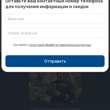
Оставьте ваш контактный номер телефона
Oliveira инсталляция для
Тройник 40*25*40 ПЭ...
биде Easy 503*420*80...
для получения информации и скидок
В наличии:
8 шт.
Под заказ
Ваше имя
167 ₽
Номер телефона
Согласен с
политикой обработки персональных данных
Отправить
Специальные условия