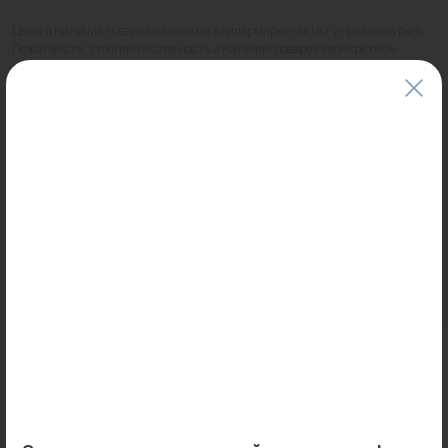
Цены и наличие товаров на сайте и в гипермаркетах могут различаться.
Пожалуйста, уточняйте стоимость и наличие товаров в конкретном
магазине.
Информация о товарах на сайте обновляется и может быть неактуальна
для таких же товаров, проданных ранее.
Фактический товар может иметь визуальные отличия от изображения.
Оставить отзыв
Может пригодиться
0
0
Арт: -
Арт: 618547