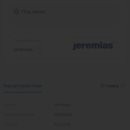
Промышленная арматура
Под заказ
Расходные материалы
Регулирующая арматура
Производитель:
Сантехника
jeremias
Системы управления
Теплоносители
Товары для отдыха
Характеристики
Отзывы
(0)
Устройства защиты
Бренд
Jeremias
Фитинги для труб
Производитель
JEREMIAS
Электрический теплый пол+греющий кабель
Страна
РОССИЯ