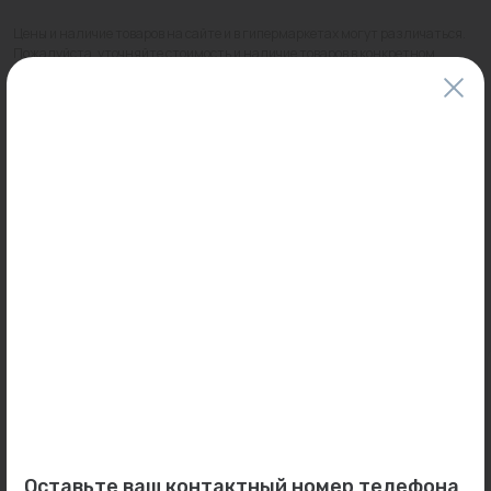
Цены и наличие товаров на сайте и в гипермаркетах могут различаться.
Пожалуйста, уточняйте стоимость и наличие товаров в конкретном
магазине.
Информация о товарах на сайте обновляется и может быть неактуальна
для таких же товаров, проданных ранее.
Фактический товар может иметь визуальные отличия от изображения.
Оставить отзыв
Может пригодиться
-10%
Распродажа
0
0
Арт: AMM-125-80
Арт: -
Оставьте ваш контактный номер телефона