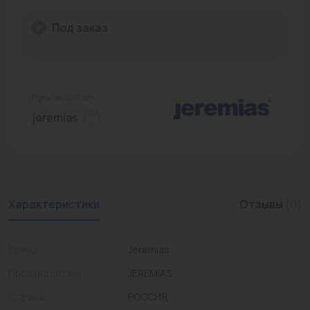
Промышленная арматура
Под заказ
Расходные материалы
Регулирующая арматура
Производитель:
Сантехника
jeremias
Системы управления
Теплоносители
Товары для отдыха
Характеристики
Отзывы
(0)
Устройства защиты
Бренд
Jeremias
Фитинги для труб
Производитель
JEREMIAS
Электрический теплый пол+греющий кабель
Страна
РОССИЯ