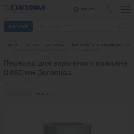
Написать
Закрыть
Каталог
Главная
/
Каталог
/
Дымоходы
/
Дымоходы для напольных котлов
Котлы
/
Переход для взрывного клапана D450 мм Jeremias
Переход для взрывного клапана
Печи банные
D450 мм Jeremias
Дымоходы
Арт: DW37EV 450
Трубы
Отзывы
(0)
Насосы
Баки и емкости
Бойлеры косвенного нагрева