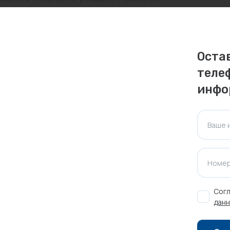
ктуальна для таких же товаров, проданных
Оста
ажения.
теле
инфо
Оставить отзыв
Ваше 
Номер
Согл
данн