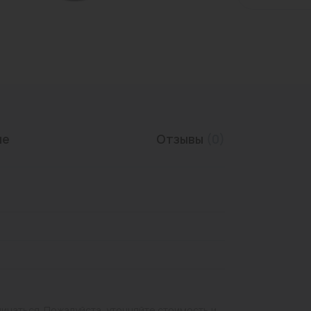
Трубы нержавеющие
ие
Отзывы
(0)
личаться. Пожалуйста, уточняйте стоимость и