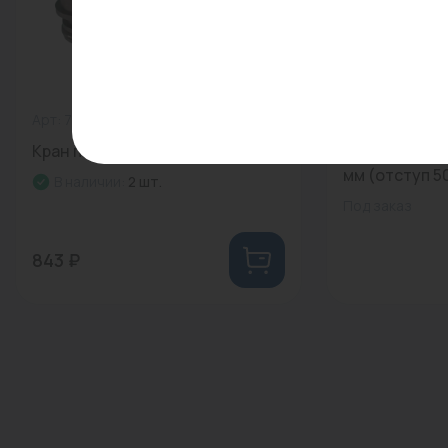
Арт: 7815650
0
Арт: VL09 100
Кран подпитки...
Стеновой хо
мм (отступ 50
В наличии:
2 шт.
Под заказ
843 ₽