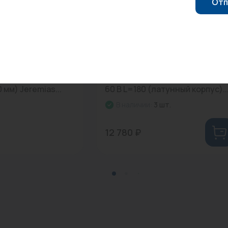
Отп
0
Арт: 48140
мут жёсткий D100
Насос циркул. UNIPUMP LPA 25
 мм) Jeremias...
60 В L=180 (латунный корпус)..
В наличии:
3 шт.
12 780 ₽