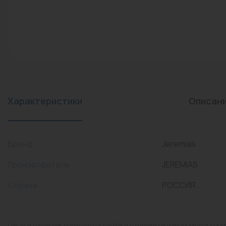
конвекторы)
Промышленная арматура
Расходные материалы
Регулирующая арматура
Сантехника
Системы управления
Характеристики
Описан
Теплоносители
Товары для отдыха
Бренд
Jeremias
Устройства защиты
Производитель
JEREMIAS
Фитинги для труб
Страна
РОССИЯ
Электрический теплый
пол+греющий кабель
Цены и наличие товаров на сайте и в гипермаркетах могут раз