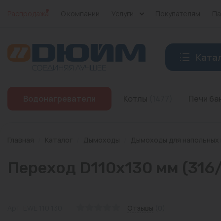
Распродажа
О компании
Услуги
Покупателям
Па
Ката
Котлы
Водонагреватели
Котлы
(1477)
Печи б
Печи банные
Дымоходы
Главная
/
Каталог
/
Дымоходы
/
Дымоходы для напольных
Трубы
Переход D110x130 мм (316/
Насосы
Баки и емкости
Арт: EWE 110 130
Отзывы
(0)
Бойлеры косвенного нагрева