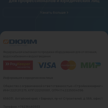
для профессионалов и юридических лиц
Узнать больше
Федеральная компания по продаже оборудования для отопления,
водоснабжения и водоотведения
Информация о юридическом лице
Общество с ограниченной ответственностью «Стройинжиниринг»
ИНН 2221211275, КПП 222101001, ОГРН 1142225004096
656031, Алтайский край, г Барнаул, пр-кт Строителей, д. 58А, офис 1
Телефон: +79236460933