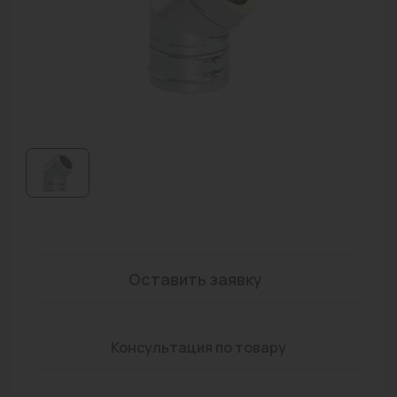
Водонагреватели
Запасные части
Запорная арматура
Инструмент
КИП
Коллекторы и аксессуары
Кондиционеры
Крепеж
Оставить заявку
Очистка воды
Консультация по товару
Предохранительная арматура
Приборы отопления (радиаторы, конвекторы)