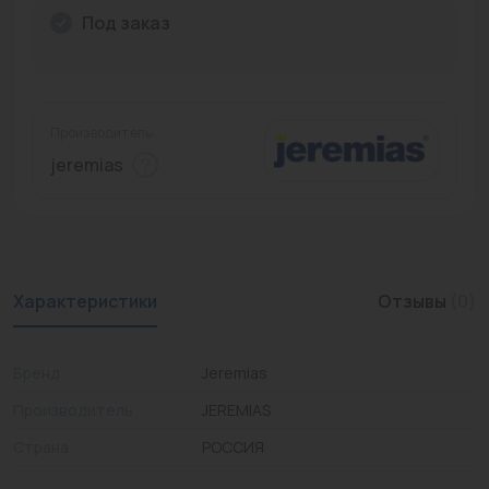
Под заказ
Промышленная арматура
Расходные материалы
Регулирующая арматура
Производитель:
jeremias
Сантехника
Системы управления
Теплоносители
Характеристики
Отзывы
(0)
Товары для отдыха
Устройства защиты
Бренд
Jeremias
Фитинги для труб
Производитель
JEREMIAS
Электрический теплый пол+греющий кабель
Страна
РОССИЯ