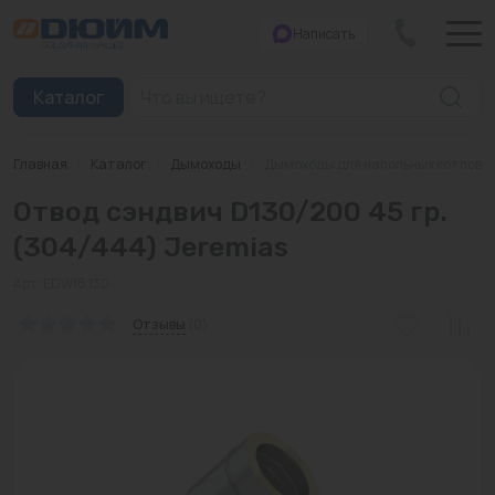
Написать
Закрыть
Каталог
Главная
/
Каталог
/
Дымоходы
/
Дымоходы для напольных котлов
Котлы
Отвод сэндвич D130/200 45 гр.
Печи банные
(304/444) Jeremias
Дымоходы
Арт: EDW18 130
Трубы
Отзывы
(0)
Насосы
Баки и емкости
Бойлеры косвенного нагрева