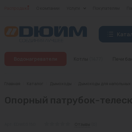
Распродажа
О компании
Услуги
Покупателям
Па
Ката
Котлы
Водонагреватели
Котлы
(1477)
Печи б
Печи банные
Дымоходы
Главная
/
Каталог
/
Дымоходы
/
Дымоходы для напольных
Трубы
Опорный патрубок-телеско
Насосы
Баки и емкости
Арт: EDW03 150
Отзывы
(0)
Бойлеры косвенного нагрева