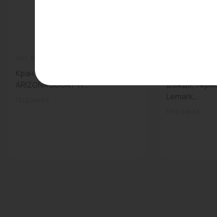
Арт: 06070007
0
Арт: LM7860C
Кран шар.баб. 1/2" ВН черная
Душевая сто
ARIZONA BUGATTI...
дождь, терм
Lemark...
Под заказ
Под заказ