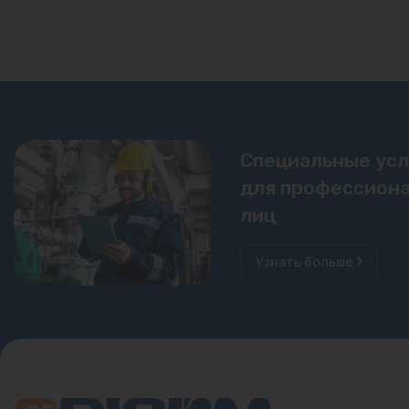
Специальные ус
для профессиона
лиц
Узнать больше