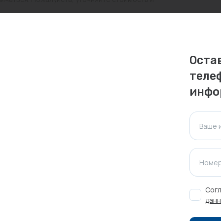
ктуальна для таких же товаров, проданных
ажения.
Оста
теле
Оставить отзыв
инфо
Ваше 
Номер
Согл
данн