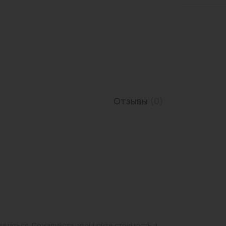
Трубы нержавеющие
Отзывы
(0)
личаться. Пожалуйста, уточняйте стоимость и