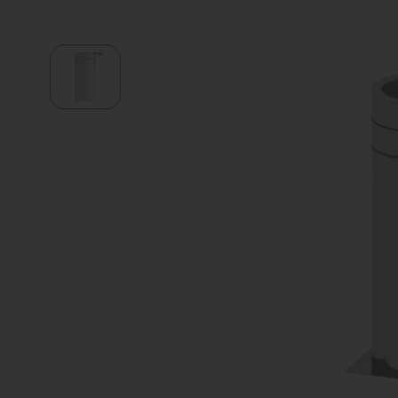
Водонагреватели
Запасные части
Запорная арматура
Инструмент
КИП
Коллекторы и аксессуары
Кондиционеры
Крепеж
Очистка воды
Предохранительная арматура
Приборы отопления (радиаторы,