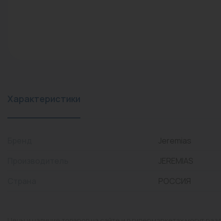
конвекторы)
Промышленная арматура
Расходные материалы
Регулирующая арматура
Сантехника
Системы управления
Характеристики
Теплоносители
Товары для отдыха
Бренд
Jeremias
Устройства защиты
Производитель
JEREMIAS
Фитинги для труб
Страна
РОССИЯ
Электрический теплый
пол+греющий кабель
Цены и наличие товаров на сайте и в гипермаркетах могут раз