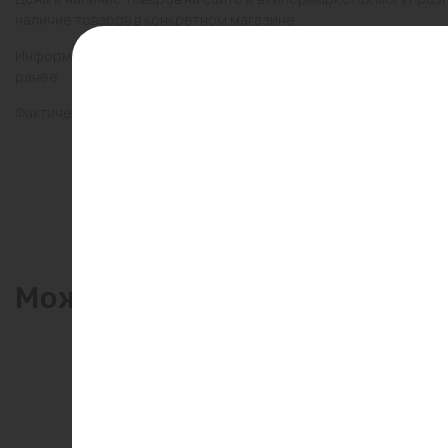
наличие товаров в конкретном магазине.
Информация о товарах на сайте обновляется и может быть неа
ранее.
Фактический товар может иметь визуальные отличия от изобр
Может пригодиться