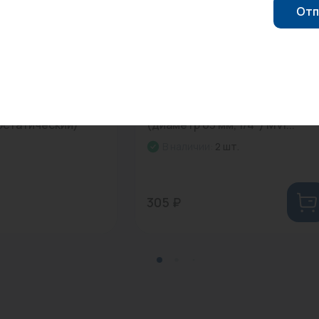
Отп
0
Арт: RM.6304.03
йка (тропический
Манометр радиальный 4 бар
остатический)
(диаметр 63 мм, 1/4") MVI...
В наличии:
2 шт.
305 ₽