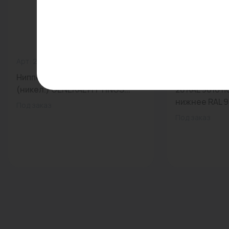
Арт: 260003N140500H
0
Арт: -
Ниппель переходной 1 1/2"x3/4"
Радиатор Гар
(никел.) GENERAL FITTINGS...
28 RAL 9016 
нижнее RAL 90
Под заказ
Под заказ