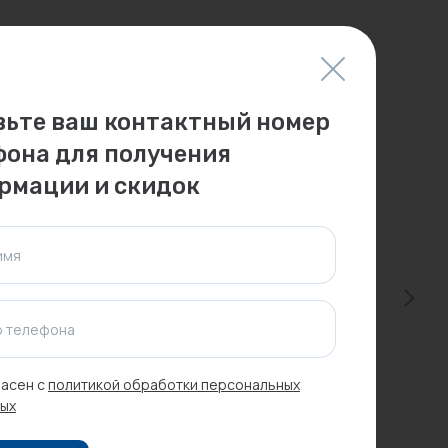
вьте ваш контактный номер
фона для получения
рмации и скидок
имя
 телефона
-28%
Распродажа
асен с
политикой обработки персональных
ых