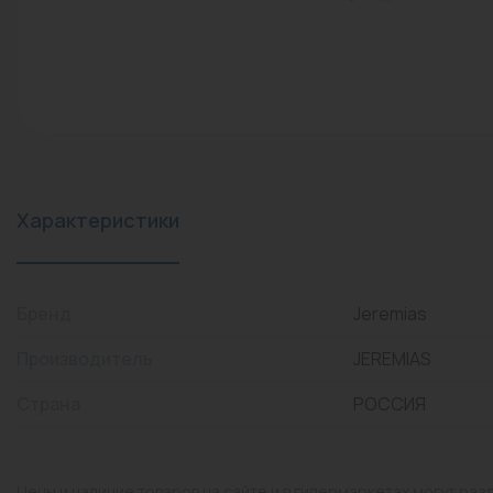
конвекторы)
Промышленная арматура
Расходные материалы
Регулирующая арматура
Сантехника
Системы управления
Характеристики
Теплоносители
Товары для отдыха
Бренд
Jeremias
Устройства защиты
Производитель
JEREMIAS
Фитинги для труб
Страна
РОССИЯ
Электрический теплый
пол+греющий кабель
Цены и наличие товаров на сайте и в гипермаркетах могут раз