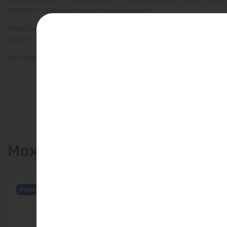
наличие товаров в конкретном магазине.
Информация о товарах на сайте обновляется и может быть неа
ранее.
Фактический товар может иметь визуальные отличия от изобр
Может пригодиться
Новинка