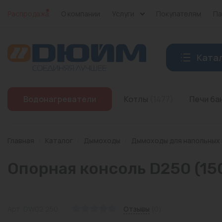
Распродажа
О компании
Услуги
Покупателям
Па
Ката
Котлы
Водонагреватели
Котлы
(1477)
Печи б
Печи банные
Дымоходы
Главная
/
Каталог
/
Дымоходы
/
Дымоходы для напольных
Трубы
Опорная консоль D250 (15
Насосы
Баки и емкости
Арт: DW02 250
Отзывы
(0)
Бойлеры косвенного нагрева