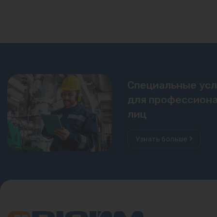
Специальные ус
для профессиона
лиц
Узнать больше