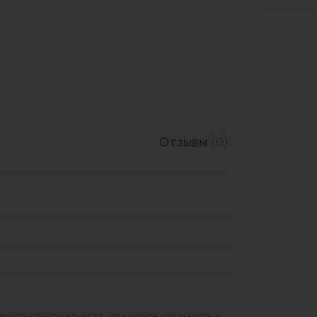
Трубы нержавеющие
Отзывы
(0)
личаться. Пожалуйста, уточняйте стоимость и