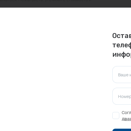
ктуальна для таких же товаров, проданных
ажения.
Оста
теле
Оставить отзыв
инфо
Ваше 
Номер
Согл
данн