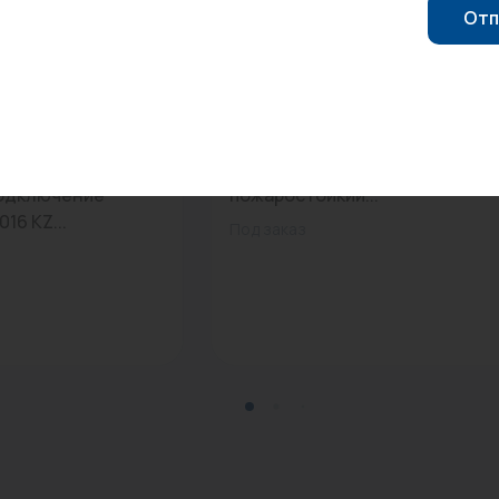
Отп
0
Арт: 051043
мония С40 2-300-
Кран 32 пласт.шар. РВК
подключение
пожаростойкий...
16 KZ...
Под заказ