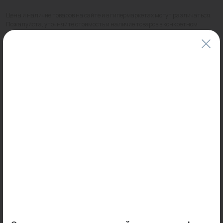
Цены и наличие товаров на сайте и в гипермаркетах могут различаться.
Пожалуйста, уточняйте стоимость и наличие товаров в конкретном
магазине.
Информация о товарах на сайте обновляется и может быть неактуальна
для таких же товаров, проданных ранее.
Фактический товар может иметь визуальные отличия от изображения.
Оставить отзыв
Может пригодиться
-20%
Распродажа
0
0
Арт: VM51914
Арт: AA02000067