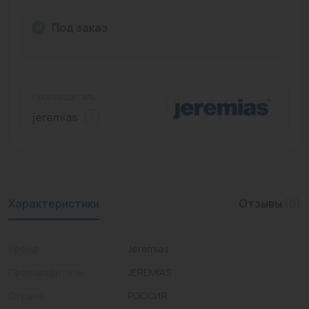
Промышленная арматура
Под заказ
Расходные материалы
Регулирующая арматура
Производитель:
Сантехника
jeremias
Системы управления
Теплоносители
Товары для отдыха
Характеристики
Отзывы
(0)
Устройства защиты
Бренд
Jeremias
Фитинги для труб
Производитель
JEREMIAS
Электрический теплый пол+греющий кабель
Страна
РОССИЯ