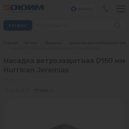
Написать
Закрыть
Каталог
Главная
/
Каталог
/
Дымоходы
/
Дымоходы для напольных котлов
Котлы
/
Насадка ветрозащитная D150 мм Hurrican Jeremias
Насадка ветрозащитная D150 мм
Печи банные
Hurrican Jeremias
Дымоходы
Арт: HCJR 150
Трубы
Отзывы
(0)
Насосы
Баки и емкости
Бойлеры косвенного нагрева