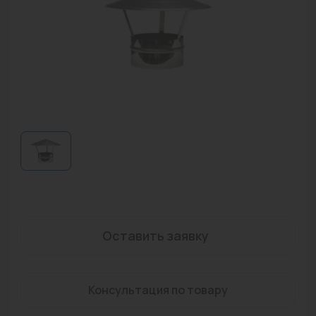
Водонагреватели
Запасные части
Запорная арматура
Инструмент
КИП
Коллекторы и аксессуары
Кондиционеры
Крепеж
Оставить заявку
Очистка воды
Предохранительная арматура
Консультация по товару
Приборы отопления (радиаторы, конвекторы)