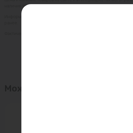
наличие товаров в конкретном магазине.
Информация о товарах на сайте обновляется и может быть неа
ранее.
Фактический товар может иметь визуальные отличия от изобр
Может пригодиться