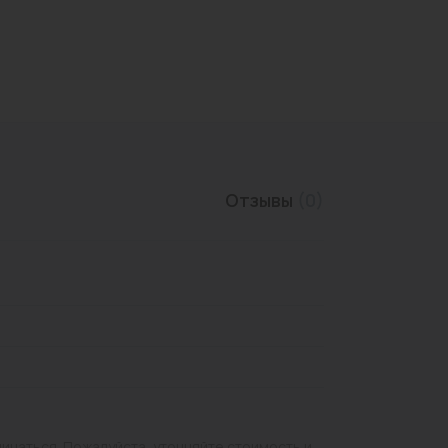
Трубы нержавеющие
Отзывы
(0)
личаться. Пожалуйста, уточняйте стоимость и