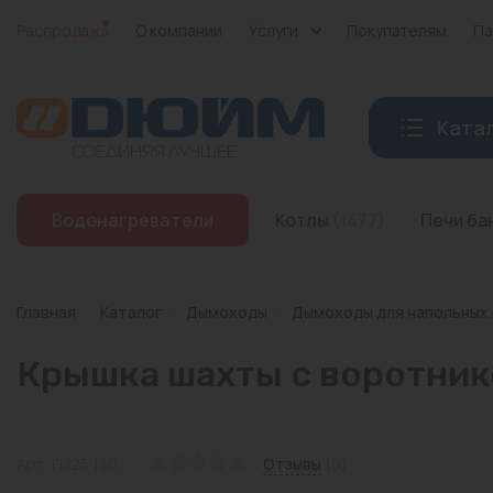
Распродажа
О компании
Услуги
Покупателям
Па
Ката
Котлы
Водонагреватели
Котлы
(1477)
Печи б
Печи банные
Дымоходы
Главная
/
Каталог
/
Дымоходы
/
Дымоходы для напольных
Трубы
Крышка шахты с воротник
Насосы
Баки и емкости
Арт: FU25 130
Отзывы
(0)
Бойлеры косвенного нагрева