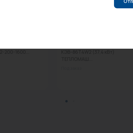
Отп
0
Арт: 233010
RMO Ventil
Тепловентилятор водяной
-200-1600...
КЭВ-86Т4W2 (37,4 кВт)
ТЕПЛОМАШ...
Под заказ