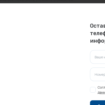
ктуальна для таких же товаров, проданных
Оста
ажения.
теле
инфо
Оставить отзыв
Ваше 
Номер
Согл
данн