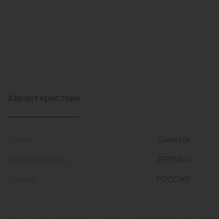
конвекторы)
Промышленная арматура
Расходные материалы
Регулирующая арматура
Сантехника
Системы управления
Характеристики
Теплоносители
Товары для отдыха
Бренд
Дымотек
Устройства защиты
Производитель
JEREMIAS
Фитинги для труб
Страна
РОССИЯ
Электрический теплый
пол+греющий кабель
Цены и наличие товаров на сайте и в гипермаркетах могут раз