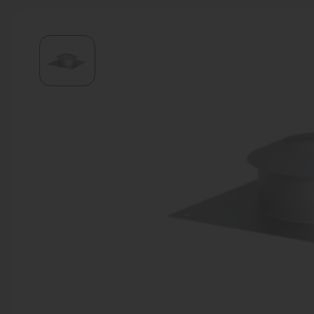
Водонагреватели
Запасные части
Запорная арматура
Инструмент
КИП
Коллекторы и аксессуары
Кондиционеры
Крепеж
Очистка воды
Предохранительная арматура
Приборы отопления (радиаторы,