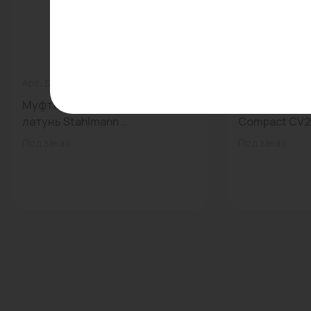
Арт: SSFG2003/4BGZ
0
Арт: -
Муфта ВР 20x3/4" для газа
Конвектор PU
латунь Stahlmann...
Compact CV22
Под заказ
Под заказ