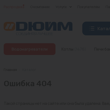
Распродажа
О компании
Услуги
Покупателям
Па
Ката
Котлы
Водонагреватели
Котлы
(1476)
Печи б
Печи банные
Дымоходы
Главная
/
Каталог
Трубы
Ошибка 404
Насосы
Баки и емкости
Такой страницы нет на сайте или она была удалена. Вв
Бойлеры косвенного нагрева