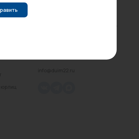
Контактная информация
равить
Трубы стальные
г. Барнаул, пр-т Строителей, 58А
8 (3852) 555-565
Оставить заявку
info@duim22.ru
т
 юрлиц