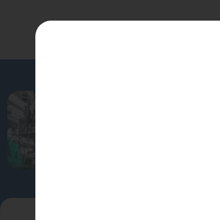
Водонагреватели
Запасные части
Запорная арматура
Инструмент
КИП
Специальные ус
Коллекторы и аксессуары
для профессиона
лиц
Кондиционеры
Крепеж
Узнать больше
Очистка воды
Предохранительная арматура
Приборы отопления (радиаторы,