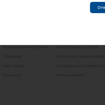
Компания
Покупателям
Отп
Трубы нержавеющие
О компании
Каталог
Сертификаты
Услуги
Новости
Распродажа
Реализованные проекты
Электронные каталоги
Обучение
Оплата, доставка и возвра
Партнерам
Специальные условия для
Контакты
Личный кабинет