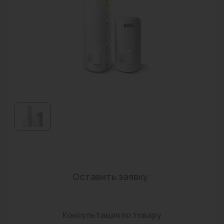
Водонагреватели
Запасные части
Запорная арматура
Инструмент
КИП
Коллекторы и аксессуары
Кондиционеры
Крепеж
Очистка воды
Оставить заявку
Предохранительная арматура
Консультация по товару
Приборы отопления (радиаторы, конвекторы)