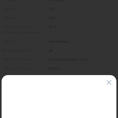
Ширина
0.6
Объем, л
500
Максимальная
35.4
мощность змеевика
Монтаж
напольный
Встроенный ТЭН
да
Материал бака
эмалированная сталь
Покрытие бака
эмаль
Тип
бойлер
Теплоизоляция
да
Присоединение
3/4"
греющего контура
Материал
полиуретан
теплоизоляции