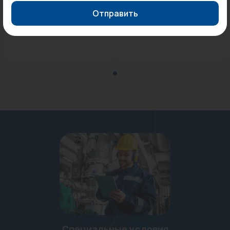
Гайки для насоса Pumpman
Патрубок 125x3000 мм
Отправить
32 (комплект)...
OSTENDORF...
Под заказ
Под заказ
Специальные условия