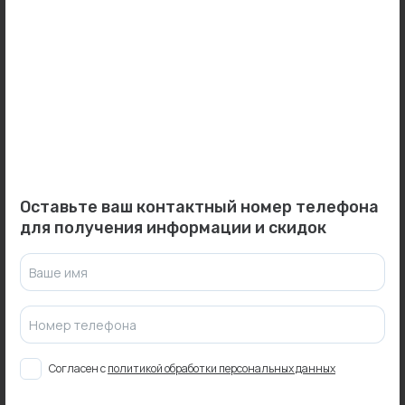
Цены и наличие товаров на сайте и в гипермаркетах могут различаться.
Пожалуйста, уточняйте стоимость и наличие товаров в конкретном
магазине.
Информация о товарах на сайте обновляется и может быть неактуальна
для таких же товаров, проданных ранее.
Фактический товар может иметь визуальные отличия от изображения.
Оставить отзыв
Оставьте ваш контактный номер телефона
для получения информации и скидок
Может пригодиться
Ваше имя
Номер телефона
Согласен с
политикой обработки персональных данных
0
0
Арт: NT32-1
Арт: 116070