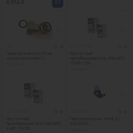
6 914 ₽
0
0
Арт: -
Арт: 2473816
Гайки для насоса 32 из
Частотный
чугуна (комплект)...
преобразователь Wilo NFD
1,5 кВт (3x...
Под заказ
Под заказ
0
0
Арт: 2473818
Арт: 6316
Частотный
Прессконтроль тип III (L)
преобразователь Wilo NFD
AQUARIO...
4 кВт (3x38...
Под заказ