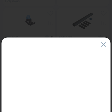
Под заказ
0
0
Арт: 6313
Арт: 6560
Прессконтроль тип III
Комплект термоусадочных
AQUARIO...
трубок 4*2,5мм2 AQUARI...
Под заказ
Под заказ
0
0
Арт: 3010
Арт: 6315
Пусковой блок SB-1.0-30
Прессконтроль тип III (L)
AQUARIO...
AQUARIO...
Под заказ
Под заказ