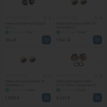
Промышленная арматура
Расходные материалы
0
0
Арт: 00000034717
Арт: 112046992
Гайки для насоса Zota 25
Гайки для насоса Wilo 30
Регулирующая арматура
(шт.)...
(комплект)...
В наличии:
26 шт.
В наличии:
7 комп.
Сантехника
184 ₽
1 547 ₽
Системы управления
Теплоносители
Товары для отдыха
0
0
Арт: 112046890
Арт: 4233251/4016172
Устройства защиты
Гайки для насоса Wilo 25
Гайки для насоса Wilo
(комплект)...
R11/4"-R3/4" (комплект)...
Фитинги для труб
В наличии:
11 комп.
В наличии:
5 комп.
Электрический теплый пол+греющий кабель
1 058 ₽
2 411 ₽