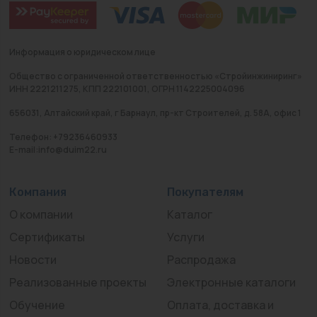
Информация о юридическом лице
Общество с ограниченной ответственностью «Стройинжиниринг»
ИНН 2221211275, КПП 222101001, ОГРН 1142225004096
656031, Алтайский край, г Барнаул, пр-кт Строителей, д. 58А, офис 1
Телефон: +79236460933
E-mail:info@duim22.ru
Компания
Покупателям
О компании
Каталог
Сертификаты
Услуги
Новости
Распродажа
Реализованные проекты
Электронные каталоги
Обучение
Оплата, доставка и