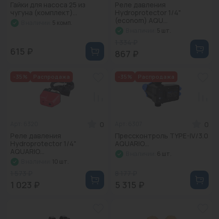
Гайки для насоса 25 из
Реле давления
Водонагреватели
чугуна (комплект)...
Hydroprotector 1/4"
(econom) AQU...
В наличии:
5 комп.
Запасные части
В наличии:
5 шт.
1 334 ₽
Запорная арматура
615 ₽
867 ₽
Инструмент
-35%
Распродажа
-35%
Распродажа
КИП
Коллекторы и аксессуары
0
0
Арт: 6320
Арт: 6307
Кондиционеры
Реле давления
Прессконтроль TYPE-IV/3.0
Hydroprotector 1/4"
AQUARIO...
Крепеж
AQUARIO...
В наличии:
6 шт.
В наличии:
10 шт.
Очистка воды
1 573 ₽
8 177 ₽
1 023 ₽
5 315 ₽
Предохранительная арматура
Приборы отопления (радиаторы, конвекторы)