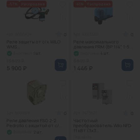
-57%
Распродажа
-61%
Распродажа
0
0
Арт: 2000424
Арт: 10013335
Реле защиты от с/х WILO
Реле максимального
WMS...
давления PRM (ВР 1/4", 1-5 ...
В наличии:
1 шт.
В наличии:
4 шт.
13 699 ₽
3 690 ₽
5 900 ₽
1 446 ₽
0
0
Арт: 50018/9
Арт: 2473821
Реле давления FSG 2-2
Частотный
Pedrollo с защитой от с/...
преобразователь Wilo NFD
11 кВт (3x3...
В наличии:
2 шт.
Под заказ