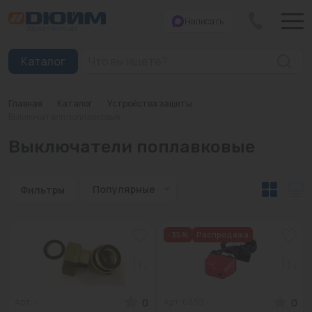
Написать
Закрыть
Каталог
Главная
/
Каталог
/
Устройства защиты
/
Котлы
Выключатели поплавковые
Выключатели поплавковые
Печи банные
Дымоходы
Популярные
Фильтры
Трубы
Насосы
-35%
Распродажа
Баки и емкости
Бойлеры косвенного нагрева
0
0
Арт: -
Арт: 6330