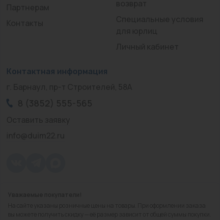
возврат
Партнерам
Специальные условия
Контакты
для юрлиц
Личный кабинет
Контактная информация
г. Барнаул, пр-т Строителей, 58А
8 (3852) 555-565
Оставить заявку
info@duim22.ru
Уважаемые покупатели!
© 2010 — 2026.
«ДЮЙМ Барнаул»
На сайте указаны розничные цены на товары. При оформлении заказа
Политика конфиденциальности
вы можете получить скидку — её размер зависит от общей суммы покупки.